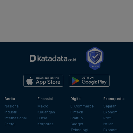
Berita
Finansial
Digital
Ekonopedia
Nasional
Makro
E-Commerce
Sejarah
Industri
Keuangan
Fintech
Ekonomi
Internasional
Bursa
Startup
Profil
Energi
Korporasi
Gadget
Istilah
Teknologi
Ekonomi