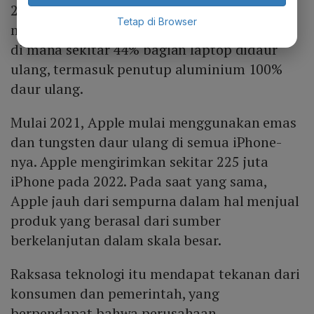
2022. MacBook Air 2020, dengan chip M1
Tetap di Browser
memiliki jumlah bahan daur ulang tertinggi
di mana sekitar 44% bagian laptop didaur
ulang, termasuk penutup aluminium 100%
daur ulang.
Mulai 2021, Apple mulai menggunakan emas
dan tungsten daur ulang di semua iPhone-
nya. Apple mengirimkan sekitar 225 juta
iPhone pada 2022. Pada saat yang sama,
Apple jauh dari sempurna dalam hal menjual
produk yang berasal dari sumber
berkelanjutan dalam skala besar.
Raksasa teknologi itu mendapat tekanan dari
konsumen dan pemerintah, yang
berpendapat bahwa perusahaan