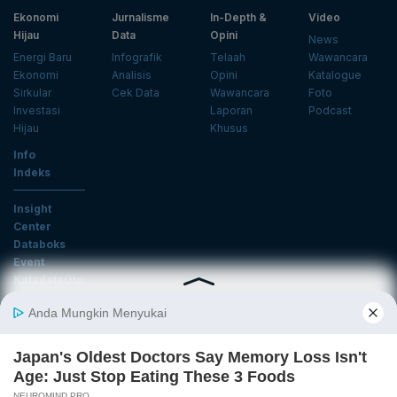
Ekonomi
Jurnalisme
In-Depth &
Video
Hijau
Data
Opini
News
Energi Baru
Infografik
Telaah
Wawancara
Ekonomi
Analisis
Opini
Katalogue
Sirkular
Cek Data
Wawancara
Foto
Investasi
Laporan
Podcast
Hijau
Khusus
Info
Indeks
Insight
Center
Databoks
Event
KatadataOto
Langganan Newsletter
Email
Daftar