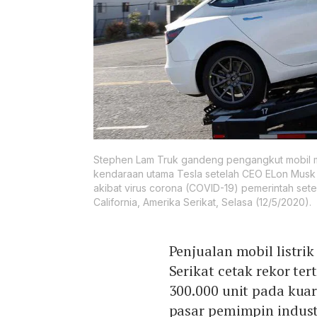
Stephen Lam Truk gandeng pengangkut mobil mem
kendaraan utama Tesla setelah CEO ELon Mus
akibat virus corona (COVID-19) pemerintah se
California, Amerika Serikat, Selasa (12/5/2020).
Penjualan mobil listrik
Serikat cetak rekor ter
300.000 unit pada kuar
pasar pemimpin industri