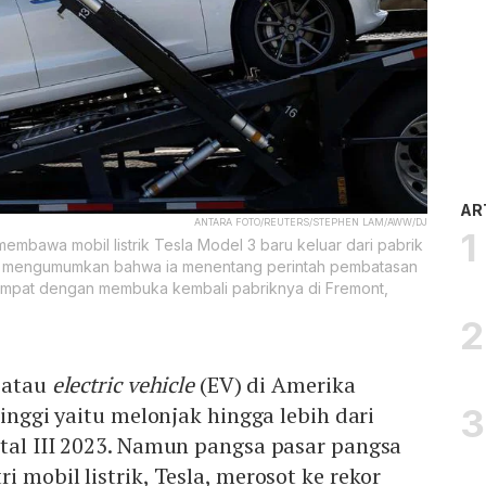
AR
ANTARA FOTO/REUTERS/STEPHEN LAM/AWW/DJ
bawa mobil listrik Tesla Model 3 baru keluar dari pabrik
k mengumumkan bahwa ia menentang perintah pembatasan
tempat dengan membuka kembali pabriknya di Fremont,
 atau
electric vehicle
(EV) di Amerika
tinggi yaitu melonjak hingga lebih dari
tal III 2023. Namun pangsa pasar pangsa
 mobil listrik, Tesla, merosot ke rekor