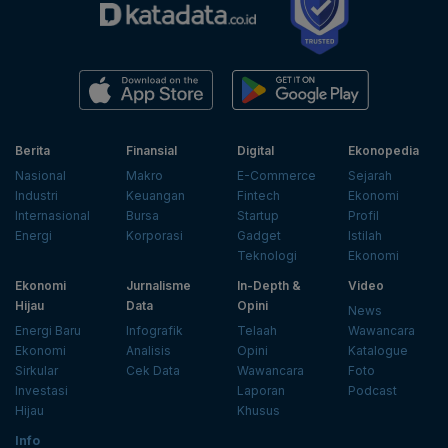
Berita
Finansial
Digital
Ekonopedia
Nasional
Makro
E-Commerce
Sejarah
Industri
Keuangan
Fintech
Ekonomi
Internasional
Bursa
Startup
Profil
Energi
Korporasi
Gadget
Istilah
Teknologi
Ekonomi
Ekonomi
Jurnalisme
In-Depth &
Video
Hijau
Data
Opini
News
Energi Baru
Infografik
Telaah
Wawancara
Ekonomi
Analisis
Opini
Katalogue
Sirkular
Cek Data
Wawancara
Foto
Investasi
Laporan
Podcast
Hijau
Khusus
Info