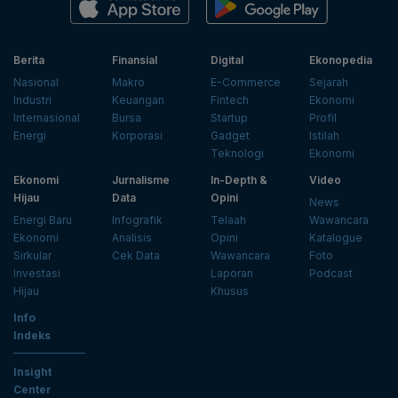
Berita
Finansial
Digital
Ekonopedia
Nasional
Makro
E-Commerce
Sejarah
Industri
Keuangan
Fintech
Ekonomi
Internasional
Bursa
Startup
Profil
Energi
Korporasi
Gadget
Istilah
Teknologi
Ekonomi
Ekonomi
Jurnalisme
In-Depth &
Video
Hijau
Data
Opini
News
Energi Baru
Infografik
Telaah
Wawancara
Ekonomi
Analisis
Opini
Katalogue
Sirkular
Cek Data
Wawancara
Foto
Investasi
Laporan
Podcast
Hijau
Khusus
Info
Indeks
Insight
Center