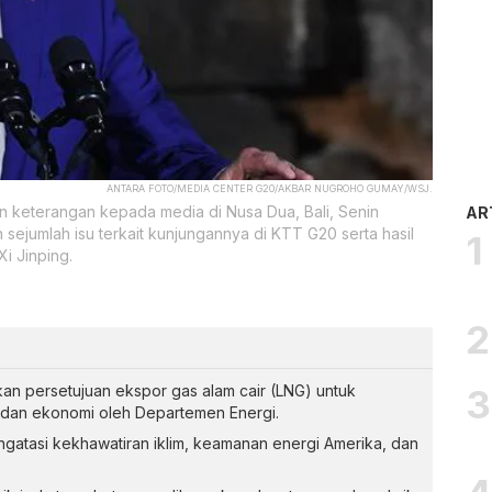
ANTARA FOTO/MEDIA CENTER G20/AKBAR NUGROHO GUMAY/WSJ.
n keterangan kepada media di Nusa Dua, Bali, Senin
AR
sejumlah isu terkait kunjungannya di KTT G20 serta hasil
i Jinping.
an persetujuan ekspor gas alam cair (LNG) untuk
 dan ekonomi oleh Departemen Energi.
engatasi kekhawatiran iklim, keamanan energi Amerika, dan