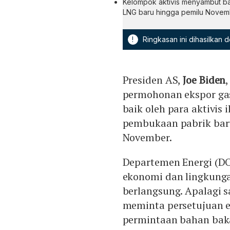
Kelompok aktivis menyambut ba
LNG baru hingga pemilu Novem
!
Ringkasan ini dihasilkan
Presiden AS,
Joe Biden
permohonan ekspor gas
baik oleh para aktivi
pembukaan pabrik baru
November.
Departemen Energi (D
ekonomi dan lingkunga
berlangsung. Apalagi 
meminta persetujuan e
permintaan bahan bakar