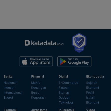
Berita
Finansial
Digital
Ekonopedia
Nasional
Makro
E-Commerce
Sejarah
Industri
Keuangan
Fintech
Ekonomi
Internasional
Bursa
Startup
Profil
Energi
Korporasi
Gadget
Istilah
Teknologi
Ekonomi
Ekonomi
Jurnalisme
In-Depth &
Video