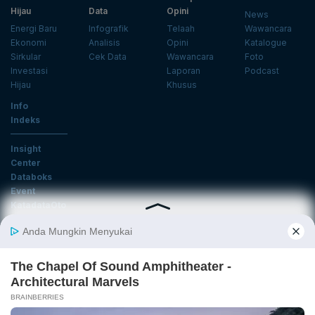
Hijau
Data
Opini
News
Energi Baru
Infografik
Telaah
Wawancara
Ekonomi
Analisis
Opini
Katalogue
Sirkular
Cek Data
Wawancara
Foto
Investasi
Laporan
Podcast
Hijau
Khusus
Info
Indeks
Insight
Center
Databoks
Event
KatadataOto
Langganan Newsletter
Email
Daftar
Ikuti Kami