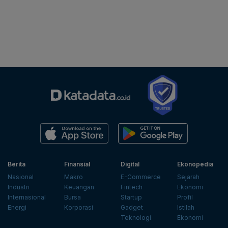
Berita
Finansial
Digital
Ekonopedia
Nasional
Makro
E-Commerce
Sejarah
Industri
Keuangan
Fintech
Ekonomi
Internasional
Bursa
Startup
Profil
Energi
Korporasi
Gadget
Istilah
Teknologi
Ekonomi