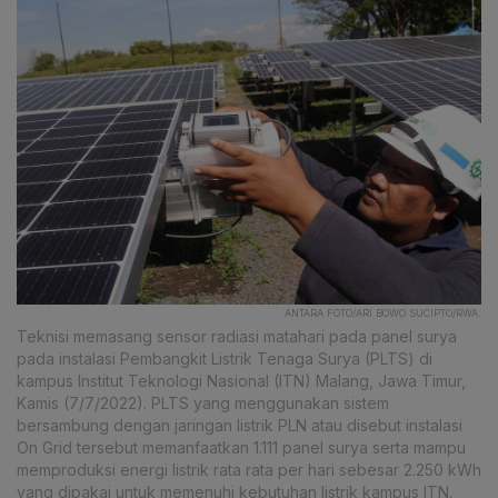
ANTARA FOTO/ARI BOWO SUCIPTO/RWA.
Teknisi memasang sensor radiasi matahari pada panel surya
pada instalasi Pembangkit Listrik Tenaga Surya (PLTS) di
kampus Institut Teknologi Nasional (ITN) Malang, Jawa Timur,
Kamis (7/7/2022). PLTS yang menggunakan sistem
bersambung dengan jaringan listrik PLN atau disebut instalasi
On Grid tersebut memanfaatkan 1.111 panel surya serta mampu
memproduksi energi listrik rata rata per hari sebesar 2.250 kWh
yang dipakai untuk memenuhi kebutuhan listrik kampus ITN.