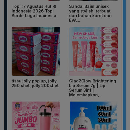
Topi 17 Agustus Hut RI
Sandal Baim unisex
Indonesia 2026 Topi
yang stylish, terbuat
Bordir Logo Indonesia
dari bahan karet dan
EVA...
tissu jolly pop up, jolly
Glad2Glow Brightening
250 shet, jolly 200shet
Lip Serum 7g | Lip
Serum 3in1 |
Melembapkan,...