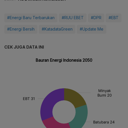
#Energi Baru Terbarukan
#RUU EBET
#DPR
#EBT
#Energi Bersih
#KatadataGreen
#Update Me
CEK JUGA DATA INI