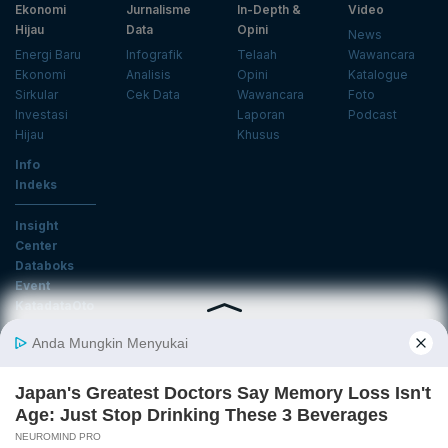
Ekonomi
Jurnalisme
In-Depth &
Video
Hijau
Data
Opini
News
Energi Baru
Infografik
Telaah
Wawancara
Ekonomi
Analisis
Opini
Katalogue
Sirkular
Cek Data
Wawancara
Foto
Investasi
Laporan
Podcast
Hijau
Khusus
Info
Indeks
Insight
Center
Databoks
Event
KatadataOto
Langganan Newsletter
Email
Daftar
Ikuti Kami