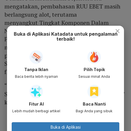
mengatakan, pembahasan RUU EBET masih
berlangsung alot, terutama
menyangkut Tingkat Komponen Dalam
×
Negeri (TKDN). Pasalnya, Kementerian
Buka di Aplikasi Katadata untuk pengalaman
Perindustrian (Kemenperin) masih ingin
terbaik!
memasukan TKDN dalam persyaratan
pembangunan pembangkit listrik EBET.
Sementara Kementerian ESDM ingin
Tanpa Iklan
Pilih Topik
fleksibilitas dalam penerapan syarat TKDN.
Baca berita lebih nyaman
Sesuai minat Anda
“Nanti, setelah Pemilu kita bahas lagi.
Semoga waktu masa sidang dapat disahkan,”
katanya.
Fitur AI
Baca Nanti
Lebih mudah berbagi artikel
Bagi Anda yang sibuk
Buka di Aplikasi