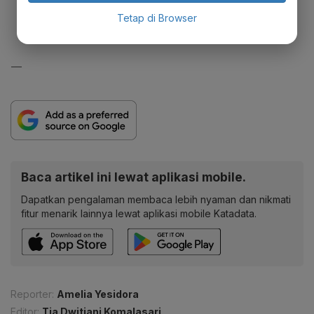
Tetap di Browser
—
Baca artikel ini lewat aplikasi mobile.
Dapatkan pengalaman membaca lebih nyaman dan nikmati
fitur menarik lainnya lewat aplikasi mobile Katadata.
Reporter:
Amelia Yesidora
Editor:
Tia Dwitiani Komalasari