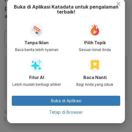
×
panas ekstrem hingga 52 derajat Celcius ke
Buka di Aplikasi Katadata untuk pengalaman
terbaik!
atas, juga dapat terjadi di Filipina saat ini.
Tanpa Iklan
Pilih Topik
Baca berita lebih nyaman
Sesuai minat Anda
Baca artikel ini lewat aplikasi mobile.
Dapatkan pengalaman membaca lebih nyaman dan nikmati
Fitur AI
Baca Nanti
fitur menarik lainnya lewat aplikasi mobile Katadata.
Lebih mudah berbagi artikel
Bagi Anda yang sibuk
Buka di Aplikasi
Reporter:
Rena Laila Wuri
Tetap di Browser
Editor:
Tia Dwitiani Komalasari