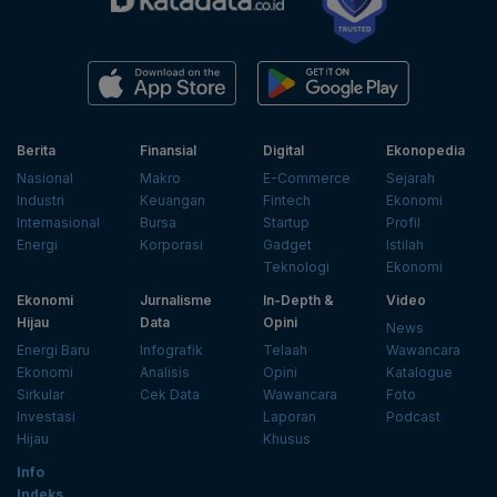
Berita
Finansial
Digital
Ekonopedia
Nasional
Makro
E-Commerce
Sejarah
Industri
Keuangan
Fintech
Ekonomi
Internasional
Bursa
Startup
Profil
Energi
Korporasi
Gadget
Istilah
Teknologi
Ekonomi
Ekonomi
Jurnalisme
In-Depth &
Video
Hijau
Data
Opini
News
Energi Baru
Infografik
Telaah
Wawancara
Ekonomi
Analisis
Opini
Katalogue
Sirkular
Cek Data
Wawancara
Foto
Investasi
Laporan
Podcast
Hijau
Khusus
Info
Indeks