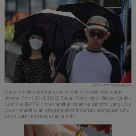
ANTARA FOTO/FAUZAN/AWW.
Warga berjalan di tengah cuaca terik di kawasan Bundaran HI,
Jakarta, Senin (24/4/2023). Badan Meteorologi Klimatologi dan
Geofisika (BMKG) menyampaikan dinamika atmosfer yang tidak
biasa menjadi salah satu penyebab Indonesia mengalami suhu
panas dalam beberapa hari terakhir.