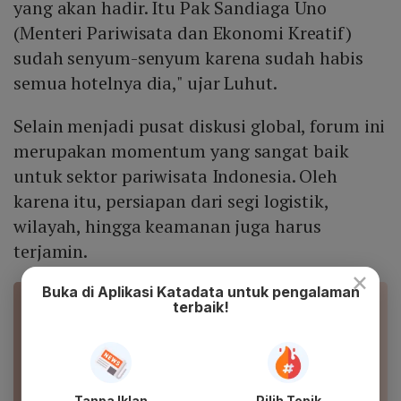
yang akan hadir. Itu Pak Sandiaga Uno
(Menteri Pariwisata dan Ekonomi Kreatif)
sudah senyum-senyum karena sudah habis
semua hotelnya dia," ujar Luhut.
Selain menjadi pusat diskusi global, forum ini
merupakan momentum yang sangat baik
untuk sektor pariwisata Indonesia. Oleh
karena itu, persiapan dari segi logistik,
wilayah, hingga keamanan juga harus
terjamin.
×
Buka di Aplikasi Katadata untuk pengalaman
terbaik!
BACA JUGA
PUPR Yakin World Water Forum Tingkatkan
Kapasitas Pengendalian Banjir
ESDM Sebut World Water Forum Bisa Buka Jalan
Tanpa Iklan
Pilih Topik