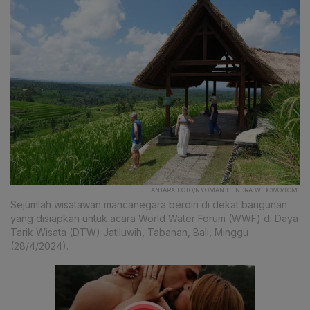
ANTARA FOTO/NYOMAN HENDRA WIBOWO/TOM.
Sejumlah wisatawan mancanegara berdiri di dekat bangunan
yang disiapkan untuk acara World Water Forum (WWF) di Daya
Tarik Wisata (DTW) Jatiluwih, Tabanan, Bali, Minggu
(28/4/2024).