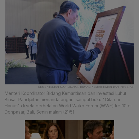
KEMENTERIAN KOORDINATOR BIDANG KEMARITIMAN DAN INVESTASI
Menteri Koordinator Bidang Kemaritiman dan Investasi Luhut
Binsar Pandjaitan menandatangani sampul buku "Citarum
Harum" di sela perhelatan World Water Forum (WWF) ke-10 di
Denpasar, Bali, Senin malam (21/5).