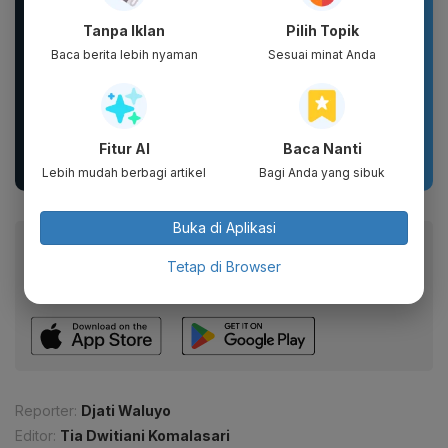
Tanpa Iklan
Pilih Topik
Baca berita lebih nyaman
Sesuai minat Anda
Sandal unisex trendi,
New 2026 Pamelo.id
sandal pria terbaru.
Setelan Anak 17
Motif kartun berpendar.
Agustus Dirgahayu 81
Fitur AI
Baca Nanti
2026 Katun...
Lebih mudah berbagi artikel
Bagi Anda yang sibuk
Buka di Aplikasi
Baca artikel ini lewat aplikasi mobile.
Tetap di Browser
Dapatkan pengalaman membaca lebih nyaman dan nikmati
fitur menarik lainnya lewat aplikasi mobile Katadata.
Reporter:
Djati Waluyo
Editor:
Tia Dwitiani Komalasari