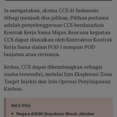
Eksplorasi Zona Target Injeksi dan Izin Operasi
Ia mengatakan, skema CCS di Indonesia
Penyimpanan Karbon. Landasan hukumnya meliputi
Permen ESDM No. 2/2023 dan Perpres No. 14/2024
dibagi menjadi dua pilihan. Pilihan pertama
yang memberikan kerangka regulasi kuat bagi
adalah penyelenggaraan CCS berdasarkan
penangkapan dan penyimpanan karbon.
Kontrak Kerja Sama Migas. Rencana kegiatan
CCS dapat diusulkan oleh Kontraktor Kontrak
Kerja Sama dalam POD I maupun POD
lanjutan atau revisinya.
Kedua, CCS dapat dikembangkan sebagai
usaha tersendiri, melalui Izin Eksplorasi Zona
Target Injeksi dan Izin Operasi Penyimpanan
Karbon.
BACA JUGA
Negara ASEAN Berpotensi Masuk Jebakan