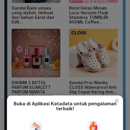
Sandal Baim unisex
Botol Gelas Minum
yang stylish, terbuat
Lucu Vacuum Flask
dari bahan karet dan
Stainless TUMBLER
EVA...
900ML Coffee...
DIKIRIM 2 BOTOL
Sandal Pria Wanita
PARFUM SCARLETT
CLOSS Waterproof Anti
PARFUM WANITA
Slip Cepat Kering Anti...
PARFUM PRIA WANGI
×
TAHAN...
Buka di Aplikasi Katadata untuk pengalaman
terbaik!