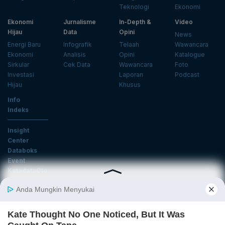
Teknologi
Ekonomi
Ekonomi
Jurnalisme
In-Depth &
Video
Hijau
Data
Opini
News
Energi Baru
Infografik
Telaah
Wawancara
Ekonomi
Analisis
Opini
Katalogue
Sirkular
Cek Data
Wawancara
Foto
Investasi
Laporan
Podcast
Hijau
Khusus
Info
Indeks
Insight
Center
Databoks
Event
KatadataOto
Langganan Newsletter
Email
Daftar