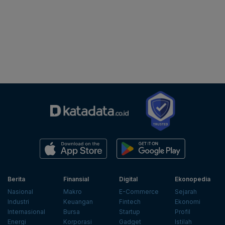
Berita
Finansial
Digital
Ekonopedia
Nasional
Makro
E-Commerce
Sejarah
Industri
Keuangan
Fintech
Ekonomi
Internasional
Bursa
Startup
Profil
Energi
Korporasi
Gadget
Istilah