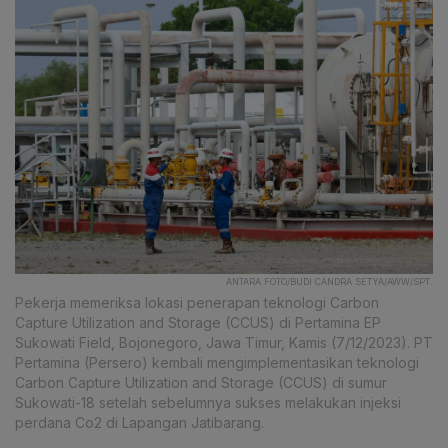
ANTARA FOTO/BUDI CANDRA SETYA/AWW/SPT.
Pekerja memeriksa lokasi penerapan teknologi Carbon
Capture Utilization and Storage (CCUS) di Pertamina EP
Sukowati Field, Bojonegoro, Jawa Timur, Kamis (7/12/2023). PT
Pertamina (Persero) kembali mengimplementasikan teknologi
Carbon Capture Utilization and Storage (CCUS) di sumur
Sukowati-18 setelah sebelumnya sukses melakukan injeksi
perdana Co2 di Lapangan Jatibarang.