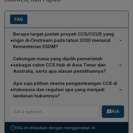
FAQ
Berapa target jumlah proyek CCS/CCUS yang
•
ingin di‑Onstream pada tahun 2030 menurut
Kementerian ESDM?
Kementerian Energi dan Sumber Daya Mineral
Cekungan mana yang dipilih pemerintah
menargetkan agar sebanyak 15 proyek Carbon
•
sebagai calon CCS Hub di Asia Timur dan
Capture and Storage serta Carbon Capture Utilisation
Australia, serta apa alasan pemilihannya?
and Storage (CCS/CCUS) dapat beroperasi (Onstream)
Pemerintah mendorong dua cekungan sebagai CCS
pada tahun 2030.
Apa saja pilihan skema pengembangan CCS di
Hub, yaitu cekungan Sunda Asri untuk Asia Timur dan
•
Indonesia dan regulasi apa yang menjadi
cekungan Bintuni untuk Australia. Kedua cekungan
landasan hukumnya?
dipilih karena memiliki potensi penyimpanan karbon
Skema CCS di Indonesia terbagi menjadi dua pilihan:
yang signifikan serta posisi geografis yang strategis
Ask
pertama, pelaksanaan berdasarkan Kontrak Kerja Sama
untuk mendukung jaringan CCS regional.
Migas, di mana kontraktor dapat mengusulkan kegiatan
CCS dalam POD I atau revisinya; kedua,
!
FAQ ini dihasilkan dengan menggunakan AI
pengembangan sebagai usaha tersendiri melalui Izin