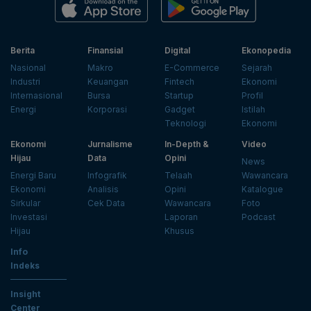
Berita
Finansial
Digital
Ekonopedia
Nasional
Makro
E-Commerce
Sejarah
Industri
Keuangan
Fintech
Ekonomi
Internasional
Bursa
Startup
Profil
Energi
Korporasi
Gadget
Istilah
Teknologi
Ekonomi
Ekonomi
Jurnalisme
In-Depth &
Video
Hijau
Data
Opini
News
Energi Baru
Infografik
Telaah
Wawancara
Ekonomi
Analisis
Opini
Katalogue
Sirkular
Cek Data
Wawancara
Foto
Investasi
Laporan
Podcast
Hijau
Khusus
Info
Indeks
Insight
Center