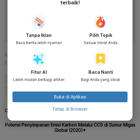
terbaik!
Baca artikel ini lewat aplikasi mobile.
Dapatkan pengalaman membaca lebih nyaman dan nikmati
fitur menarik lainnya lewat aplikasi mobile Katadata.
Tanpa Iklan
Pilih Topik
Baca berita lebih nyaman
Sesuai minat Anda
Reporter:
Djati Waluyo
Editor:
Tia Dwitiani Komalasari
Fitur AI
Baca Nanti
#CCS
#PLTU
#Luhut
#Penangkapan Karbon
Lebih mudah berbagi artikel
Bagi Anda yang sibuk
#Katadata Green
#Update Me
Buka di Aplikasi
Tetap di Browser
CEK JUGA DATA INI