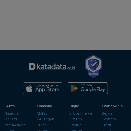
Berita
Finansial
Digital
Ekonopedia
Nasional
Makro
E-Commerce
Sejarah
Industri
Keuangan
Fintech
Ekonomi
Internasional
Bursa
Startup
Profil
Energi
Korporasi
Gadget
Istilah