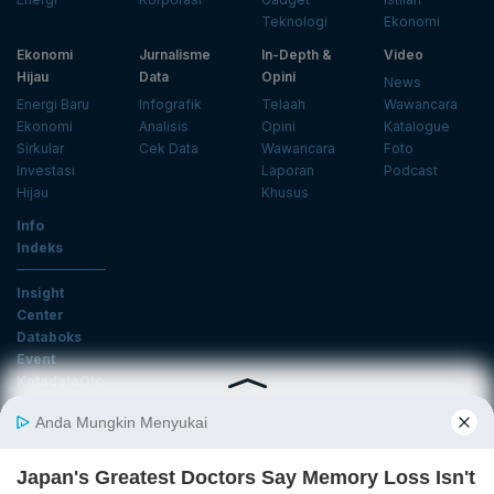
Teknologi
Ekonomi
Ekonomi
Jurnalisme
In-Depth &
Video
Hijau
Data
Opini
News
Energi Baru
Infografik
Telaah
Wawancara
Ekonomi
Analisis
Opini
Katalogue
Sirkular
Cek Data
Wawancara
Foto
Investasi
Laporan
Podcast
Hijau
Khusus
Info
Indeks
Insight
Center
Databoks
Event
KatadataOto
Langganan Newsletter
Email
Daftar