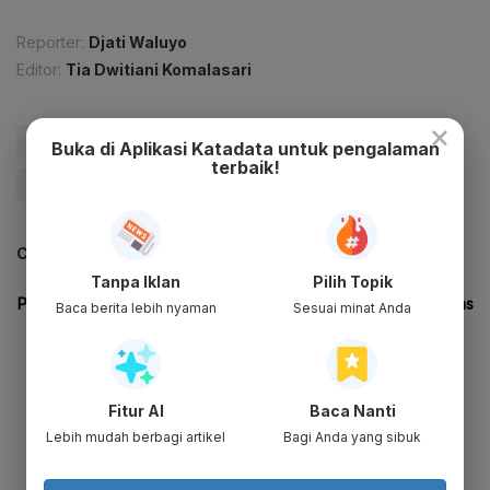
Reporter:
Djati Waluyo
Editor:
Tia Dwitiani Komalasari
×
#CCS
#PLTU
#Luhut
#Penangkapan Karbon
Buka di Aplikasi Katadata untuk pengalaman
terbaik!
#Katadata Green
#Update Me
CEK JUGA DATA INI
Tanpa Iklan
Pilih Topik
Baca berita lebih nyaman
Sesuai minat Anda
Fitur AI
Baca Nanti
Lebih mudah berbagi artikel
Bagi Anda yang sibuk