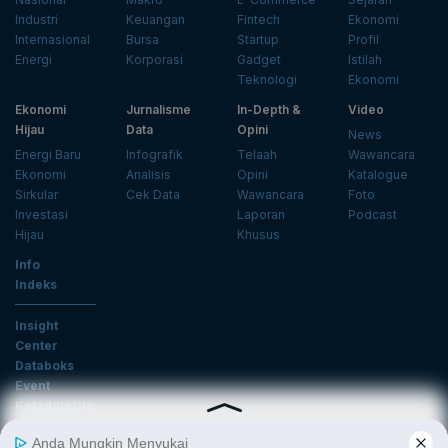
Industri
Keuangan
Fintech
Ekonomi
Internasional
Bursa
Startup
Profil
Energi
Korporasi
Gadget
Istilah
Teknologi
Ekonomi
Ekonomi
Jurnalisme
In-Depth &
Video
Hijau
Data
Opini
News
Energi Baru
Infografik
Telaah
Wawancara
Ekonomi
Analisis
Opini
Katalogue
Sirkular
Cek Data
Wawancara
Foto
Investasi
Laporan
Podcast
Hijau
Khusus
Info
Indeks
Insight
Center
Databoks
Event
KatadataOto