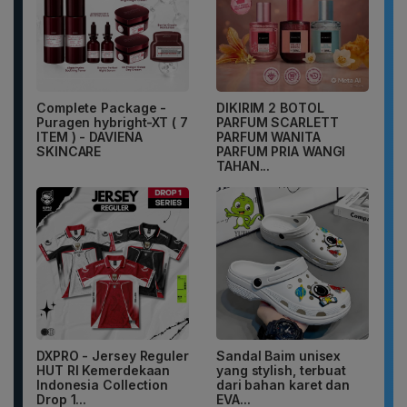
Complete Package -
DIKIRIM 2 BOTOL
Puragen hybright-XT ( 7
PARFUM SCARLETT
ITEM ) - DAVIENA
PARFUM WANITA
SKINCARE
PARFUM PRIA WANGI
TAHAN...
DXPRO - Jersey Reguler
Sandal Baim unisex
HUT RI Kemerdekaan
yang stylish, terbuat
Indonesia Collection
dari bahan karet dan
Drop 1...
EVA...