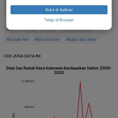
Buka di Aplikasi
Tetap di Browser
#KLHK
#emisi
#Hutan
#Katadata Green
#Update Me
#Emisi Karbon
#hutan dan lahan
CEK JUGA DATA INI