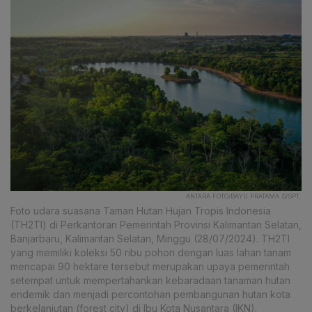
ANTARA FOTO/BAYU PRATAMA S/SPT.
Foto udara suasana Taman Hutan Hujan Tropis Indonesia
(TH2TI) di Perkantoran Pemerintah Provinsi Kalimantan Selatan,
Banjarbaru, Kalimantan Selatan, Minggu (28/07/2024). TH2TI
yang memiliki koleksi 50 ribu pohon dengan luas lahan tanam
mencapai 90 hektare tersebut merupakan upaya pemerintah
setempat untuk mempertahankan kebaradaan tanaman hutan
endemik dan menjadi percontohan pembangunan hutan kota
berkelanjutan (forest city) di Ibu Kota Nusantara (IKN).