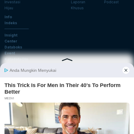
Investasi
Laporan
Podcast
Hijau
Khusus
Info
Indeks
Insight
Center
Databoks
Event
KatadataOto
Langganan Newsletter
Email
Daftar
Ikuti Kami
Tentang Katadata
Advertising
Karier
Pedoman Media Siber
Kebijakan Privasi
Disclaimer
Hubungi Kami