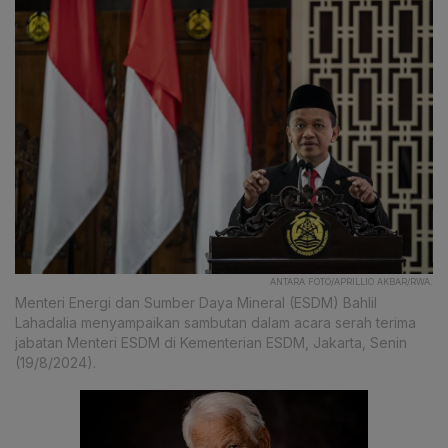
ANTARA FOTO/APRILLIO AKBAR/RWA.
Menteri Energi dan Sumber Daya Mineral (ESDM) Bahlil
Lahadalia menyampaikan sambutan dalam acara serah terima
jabatan Menteri ESDM di Kementerian ESDM, Jakarta, Senin
(19/8/2024).