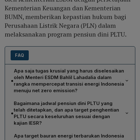
Kementerian Keuangan dan Kementerian
BUMN, memberikan kepastian hukum bagi
Perusahaan Listrik Negara (PLN) dalam
melaksanakan program pensiun dini PLTU.
FAQ
Apa saja tugas krusial yang harus diselesaikan
oleh Menteri ESDM Bahlil Lahadalia dalam
•
rangka mempercepat transisi energi Indonesia
menuju net zero emission?
Menurut Fabby Tumiwa, Bahlil harus menuntaskan
Bagaimana jadwal pensiun dini PLTU yang
implementasi peta jalan penutupan PLTU yang diatur
telah ditetapkan, dan apa target penghentian
•
Perpres No.112/2022, memastikan PLN meningkatkan
PLTU secara keseluruhan sesuai dengan
kapasitas energi terbarukan dalam RUPTL 2024,
kajian IESR?
mendorong pemuatan power wheeling dalam draft
Pensiun dini PLTU Cirebon 1 dijadwalkan pada
RUU EBET, serta menjamin kelanjutan kemitraan Just
Apa target bauran energi terbarukan Indonesia
Desember 2035 dengan skema Energy Transition