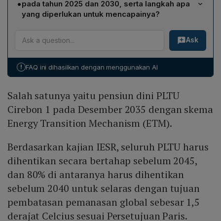
Energy Transition Partnership (JETP) dengan
•
pada tahun 2025 dan 2030, serta langkah apa
Mechanism (ETM). Kajian IESR menargetkan seluruh
menyiapkan proyek energi terbarukan yang layak dan
yang diperlukan untuk mencapainya?
PLTU harus dihentikan secara bertahap sebelum 2045,
mereformasi kebijakan penghalang investasi.
Target bauran energi terbarukan adalah 23 % pada
dengan 80 % penghentian tercapai sebelum 2040,
Ask
2025 dan 40 % pada 2030. Untuk mencapainya,
selaras dengan batas pemanasan global 1,5 °C pada
diperlukan akselerasi pemanfaatan energi terbarukan,
Persetujuan Paris.
peningkatan komitmen PLN dalam RUPTL, penerapan
!
FAQ ini dihasilkan dengan menggunakan AI
power wheeling, serta reformasi kebijakan yang
menghambat investasi, sekaligus memastikan dukungan
Salah satunya yaitu pensiun dini PLTU
konsisten dari mitra internasional melalui JETP.
Cirebon 1 pada Desember 2035 dengan skema
Energy Transition Mechanism (ETM).
Berdasarkan kajian IESR, seluruh PLTU harus
dihentikan secara bertahap sebelum 2045,
dan 80% di antaranya harus dihentikan
sebelum 2040 untuk selaras dengan tujuan
pembatasan pemanasan global sebesar 1,5
derajat Celcius sesuai Persetujuan Paris.