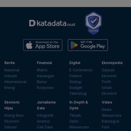
Berita
Finansial
Digital
Ekonopedia
Nasional
Makro
E-Commerce
Sejarah
Industri
Keuangan
Fintech
Ekonomi
Internasional
Bursa
Startup
Profil
Energi
Korporasi
Gadget
Istilah
Teknologi
Ekonomi
Ekonomi
Jurnalisme
In-Depth &
Video
Hijau
Data
Opini
News
Energi Baru
Infografik
Telaah
Wawancara
Ekonomi
Analisis
Opini
Katalogue
Sirkular
Cek Data
Wawancara
Foto