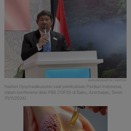
KATADATA/MARTHA THERTINA
Hashim Djojohadikusumo saat pembukaan Paviliun Indonesia,
dalam konferensi iklim PBB COP29 di Baku, Azerbaijan, Senin
(11/11/2024).