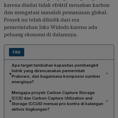
karena dinilai tidak efektif menahan karbon
dan mengatasi masalah pemanasan global.
Proyek ini telah dibidik dari era
pemerintahan Joko Widodo karena ada
peluang ekonomi di dalamnya.
FAQ
Apa target tambahan kapasitas pembangkit
listrik yang direncanakan pemerintah
•
Prabowo, dan bagaimana komposisi sumber
energinya?
Pemerintah menargetkan penambahan pembangkit
Mengapa proyek Carbon Capture Storage
listrik sebesar 100 gigawatt dalam 15 tahun ke depan,
(CCS) dan Carbon Capture Utilization and
•
dengan 75 persen berasal dari energi baru dan
Storage (CCUS) menuai pro kontra di kalangan
terbarukan, meliputi bayu (angin), solar, air (hidro),
aktivis lingkungan?
geothermal, serta energi nuklir. Kebijakan ini
Proyek CCS/CCUS dipandang tidak efektif dalam