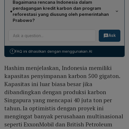
diharapkan mempercepat dekarbonisasi sektor listrik
Bagaimana rencana Indonesia dalam
menahan karbon karena dianggap hanya menunda
Indonesia.
perdagangan kredit karbon dan program
•
pengurangan emisi langsung dan berpotensi
reforestasi yang diusung oleh pemerintahan
menambah jejak karbon bila tidak dikelola tepat. Meski
Prabowo?
pemerintah menyoroti peluang ekonomi dan kapasitas
Indonesia akan menawarkan kredit karbon yang
penyimpanan nasional sebesar 500 gigaton,
Ask
berasal dari penyerapan tanah sebesar 577 juta ton,
skeptisisme muncul karena kurangnya bukti skala besar
dengan penilaian tambahan 600 juta ton yang sedang
yang terbukti menurunkan pemanasan global secara
diselesaikan. Norwegia telah berkomitmen membeli 30
signifikan.
!
FAQ ini dihasilkan dengan menggunakan AI
juta ton. Sementara itu, program reforestasi
menargetkan penanaman kembali 12,7 juta hektare
Hashim menjelaskan, Indonesia memiliki
hutan rusak untuk memulihkan keanekaragaman hayati
dan habitat satwa liar, sekaligus memperkuat diplomasi
kapasitas penyimpanan karbon 500 gigaton.
hijau Indonesia.
Kapasitas ini luar biasa besar jika
dibandingkan dengan produksi karbon
Singapura yang mencapai 40 juta ton per
tahun. Ia optimistis dengan proyek ini
mengingat banyak perusahaan multinasional
seperti ExxonMobil dan British Petroleum