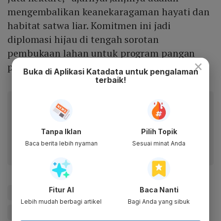
mengembalikan keanekaragaman hayati dan
habitat satwa liar. Komitmen ini jadi
diplomasi hijau di tengah sorotan
pembukaan lahan untuk program pangan
×
pemerintah.
Buka di Aplikasi Katadata untuk pengalaman
terbaik!
Baca artikel ini lewat aplikasi mobile.
Dapatkan pengalaman membaca lebih nyaman dan nikmati
fitur menarik lainnya lewat aplikasi mobile Katadata.
Tanpa Iklan
Pilih Topik
Baca berita lebih nyaman
Sesuai minat Anda
Fitur AI
Baca Nanti
#COP29
#KatadataGreenCOP29
#Prabowo
Lebih mudah berbagi artikel
Bagi Anda yang sibuk
#Update Me
#Hashim Djojohadikusumo
#Hashim