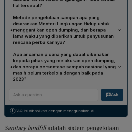
hal tersebut?
Dari total 500 TPA, lebih dari 300 masih mengelola
Metode pengelolaan sampah apa yang
sampah dengan open dumping. Kementerian
disarankan Menteri Lingkungan Hidup untuk
Lingkungan Hidup telah mengirimkan surat kepada 306
•
menggantikan open dumping, dan berapa
pemerintah daerah yang masih menggunakan metode
lama waktu yang diberikan untuk penyusunan
tersebut, menuntut perbaikan pengelolaan dalam waktu
rencana perbaikannya?
satu tahun.
Menteri Hanif Faisol Nurofiq menyarankan agar TPA
Apa ancaman pidana yang dapat dikenakan
beralih ke sanitary landfill atau setidaknya controlled
kepada pihak yang melakukan open dumping,
landfill. Pemerintah daerah diberi waktu satu tahun
•
dan berapa persentase sampah nasional yang
untuk menyusun rencana perbaikan dan peta jalan
masih belum terkelola dengan baik pada
pengelolaan sampah yang baru.
2023?
Menurut UU No.18/2008 dan UU No.32/2009, pelaku
Ask
open dumping dapat dikenakan sanksi pidana berat
karena dianggap kelalaian atau kesengajaan yang
menimbulkan pencemaran. Data SIPSN 2023
!
FAQ ini dihasilkan dengan menggunakan AI
menunjukkan bahwa 38,38 % sampah di Indonesia
belum terkelola dengan baik.
Sanitary landfill
adalah sistem pengelolaan