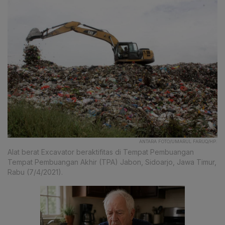
ANTARA FOTO/UMARUL FARUQ/HP.
Alat berat Excavator beraktifitas di Tempat Pembuangan
Tempat Pembuangan Akhir (TPA) Jabon, Sidoarjo, Jawa Timur,
Rabu (7/4/2021).