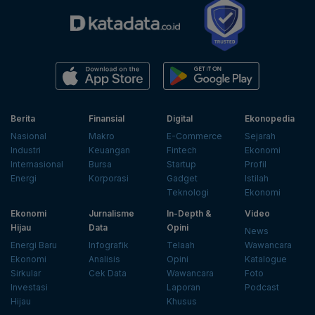
Berita
Finansial
Digital
Ekonopedia
Nasional
Makro
E-Commerce
Sejarah
Industri
Keuangan
Fintech
Ekonomi
Internasional
Bursa
Startup
Profil
Energi
Korporasi
Gadget
Istilah
Teknologi
Ekonomi
Ekonomi
Jurnalisme
In-Depth &
Video
Hijau
Data
Opini
News
Energi Baru
Infografik
Telaah
Wawancara
Ekonomi
Analisis
Opini
Katalogue
Sirkular
Cek Data
Wawancara
Foto
Investasi
Laporan
Podcast
Hijau
Khusus