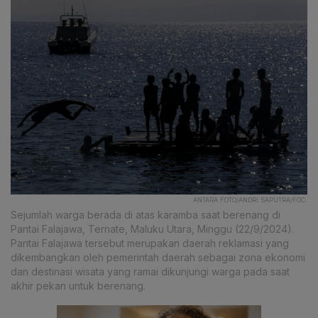
ANTARA FOTO/ANDRI SAPUTRA/FOC.
Sejumlah warga berada di atas karamba saat berenang di
Pantai Falajawa, Ternate, Maluku Utara, Minggu (22/9/2024).
Pantai Falajawa tersebut merupakan daerah reklamasi yang
dikembangkan oleh pemerintah daerah sebagai zona ekonomi
dan destinasi wisata yang ramai dikunjungi warga pada saat
akhir pekan untuk berenang.