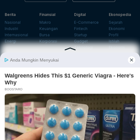
Berita
Finansial
Digital
Ekonopedia
Nasional
Makro
E-Commerce
Sejarah
Industri
Keuangan
Fintech
Ekonomi
Internasional
Bursa
Startup
Profil
Energi
Korporasi
Gadget
Istilah
Teknologi
Ekonomi
Ekonomi
Jurnalisme
In-Depth &
Video
Hijau
Data
Opini
News
Energi Baru
Infografik
Telaah
Wawancara
Ekonomi
Analisis
Opini
Katalogue
Sirkular
Cek Data
Wawancara
Foto
Investasi
Laporan
Podcast
Hijau
Khusus
Info
Indeks
Insight
Center
Databoks