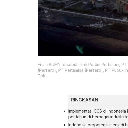
Enam BUMN tersebut ialah Perum Perhutani, PT 
(Persero), PT Pertamina (Persero), PT Pupuk I
Tbk.
RINGKASAN
Implementasi CCS di Indonesia 
per tahun di berbagai industri te
Indonesia berpotensi menjadi h