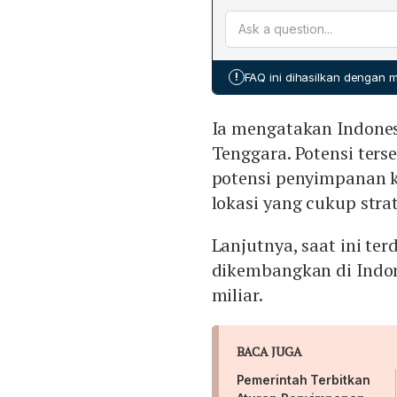
Indonesia telah mengesah
mempercepat transisi ener
kerangka hukum bagi CCS/
070/2024 yang mengatur pe
memperkuat basis regulasi
!
FAQ ini dihasilkan dengan
Ia mengatakan Indones
Tenggara. Potensi ters
potensi penyimpanan k
lokasi yang cukup strat
Lanjutnya, saat ini te
dikembangkan di Indone
miliar.
BACA JUGA
Pemerintah Terbitkan