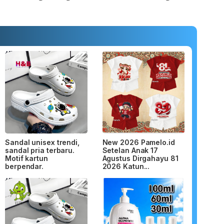
Sandal unisex trendi,
New 2026 Pamelo.id
sandal pria terbaru.
Setelan Anak 17
Motif kartun
Agustus Dirgahayu 81
berpendar.
2026 Katun...