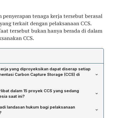
penyerapan tenaga kerja tersebut berasal
 yang terkait dengan pelaksanaan CCS.
faat tersebut bukan hanya berada di dalam
ksanakan CCS.
erja yang diproyeksikan dapat diserap setiap
mentasi Carbon Capture Storage (CCS) di
sia CCS Center, Belladonna Troxylon Maulianda,
erlibat dalam 15 proyek CCS yang sedang
 CCS dapat menciptakan sekitar 170 ribu pekerjaan per
ia saat ini?
sektor terkait pelaksanaan teknologi tersebut.
nesia mencakup sektor kilang, petrokimia, serta
adi landasan hukum bagi pelaksanaan
an bakar fosil Beberapa di antaranya merupakan
?
 termasuk dengan Singapura, yang menegaskan komitmen