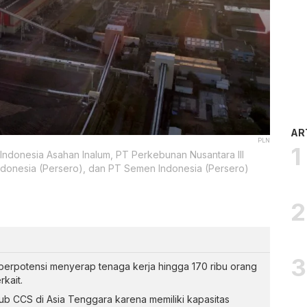
AR
PLN
Indonesia Asahan Inalum, PT Perkebunan Nusantara III
ndonesia (Persero), dan PT Semen Indonesia (Persero)
berpotensi menyerap tenaga kerja hingga 170 ribu orang
rkait.
ub CCS di Asia Tenggara karena memiliki kapasitas