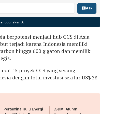
kan Perpres No. 14 Tahun 2024 yang memberikan
gi.
Ask
CCUS, serta Panduan Kerja SKK Migas No. PTK-
nerapan teknologi ini di wilayah kerja kontraktor,
 untuk dekarbonisasi.
 menggunakan AI
ia berpotensi menjadi hub CCS di Asia
ebut terjadi karena Indonesia memiliki
arbon hingga 600 gigaton dan memiliki
egis.
rdapat 15 proyek CCS yang sedang
sia dengan total investasi sekitar US$ 28
Pertamina Hulu Energi
ESDM: Aturan