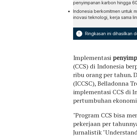
penyimpanan karbon hingga 600 
Indonesia berkomitmen untuk m
inovasi teknologi, kerja sama li
!
Ringkasan ini dihasilkan
Implementasi
penyimp
(CCS) di Indonesia ber
ribu orang per tahun. 
(ICCSC), Belladonna T
implementasi CCS di I
pertumbuhan ekonomi 
"Program CCS bisa men
pekerjaan per tahunny
Jurnalistik "Understan