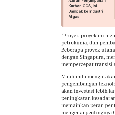
Aturan Penyimpanan
Karbon CCS, Ini
Dampak ke Industri
Migas
"Proyek-proyek ini men
petrokimia, dan pemban
Beberapa proyek utama
dengan Singapura, me
mempercepat transisi e
Maulianda mengatakan
pengembangan teknolog
akan investasi lebih la
peningkatan kesadaran
memainkan peran pent
mengenai pentingnya CC