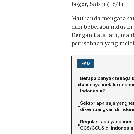
Bogor, Sabtu (18/1).
Maulianda mengatakan 
dari beberapa industri
Dengan kata lain, man
perusahaan yang mela
FAQ
Berapa banyak tenaga k
•
tahunnya melalui imple
Indonesia?
Direktur Eksekutif Indone
Sektor apa saja yang t
•
menyatakan bahwa program
dikembangkan di Indones
tahun, mencakup berbagai 
Proyek‑proyek CCS di Indo
Regulasi apa yang menj
•
pembangkit listrik berbah
CCS/CCUS di Indonesia
kerjasama lintas negara,