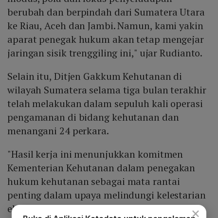
berubah dan berpindah dari Sumatera Utara
ke Riau, Aceh dan Jambi. Namun, kami yakin
aparat penegak hukum akan tetap mengejar
jaringan sisik trenggiling ini," ujar Rudianto.
Selain itu, Ditjen Gakkum Kehutanan di
wilayah Sumatera selama tiga bulan terakhir
telah melakukan dalam sepuluh kali operasi
pengamanan di bidang kehutanan dan
menangani 24 perkara.
"Hasil kerja ini menunjukkan komitmen
Kementerian Kehutanan dalam penegakan
hukum kehutanan sebagai mata rantai
penting dalam upaya melindungi kelestarian
ekosistem sumber daya alam," ucapnya.
×