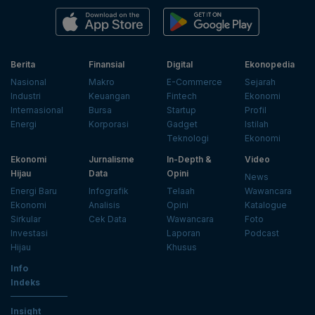
Berita
Finansial
Digital
Ekonopedia
Nasional
Makro
E-Commerce
Sejarah
Industri
Keuangan
Fintech
Ekonomi
Internasional
Bursa
Startup
Profil
Energi
Korporasi
Gadget
Istilah
Teknologi
Ekonomi
Ekonomi
Jurnalisme
In-Depth &
Video
Hijau
Data
Opini
News
Energi Baru
Infografik
Telaah
Wawancara
Ekonomi
Analisis
Opini
Katalogue
Sirkular
Cek Data
Wawancara
Foto
Investasi
Laporan
Podcast
Hijau
Khusus
Info
Indeks
Insight