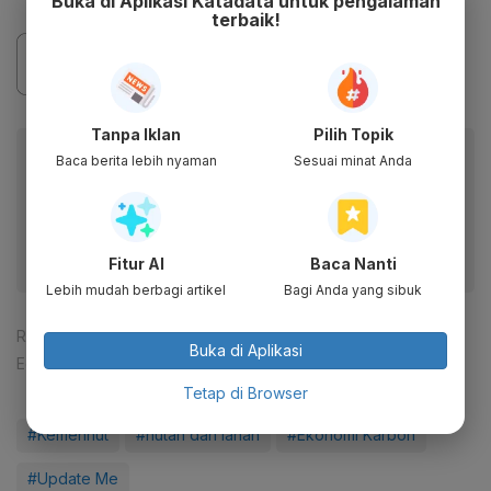
Buka di Aplikasi Katadata untuk pengalaman
terbaik!
Tanpa Iklan
Pilih Topik
Baca artikel ini lewat aplikasi mobile.
Baca berita lebih nyaman
Sesuai minat Anda
Dapatkan pengalaman membaca lebih nyaman dan nikmati
fitur menarik lainnya lewat aplikasi mobile Katadata.
Fitur AI
Baca Nanti
Lebih mudah berbagi artikel
Bagi Anda yang sibuk
Reporter:
Djati Waluyo
Buka di Aplikasi
Editor:
Hari Widowati
Tetap di Browser
#Kemenhut
#hutan dan lahan
#Ekonomi Karbon
#Update Me