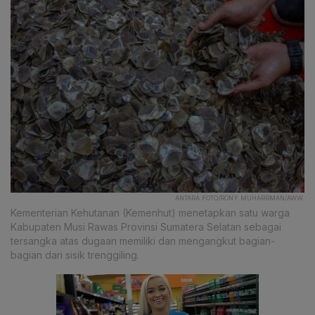
ANTARA FOTO/RONY MUHARRMAN/AWW.
Kementerian Kehutanan (Kemenhut) menetapkan satu warga
Kabupaten Musi Rawas Provinsi Sumatera Selatan sebagai
tersangka atas dugaan memiliki dan mengangkut bagian-
bagian dari sisik trenggiling.