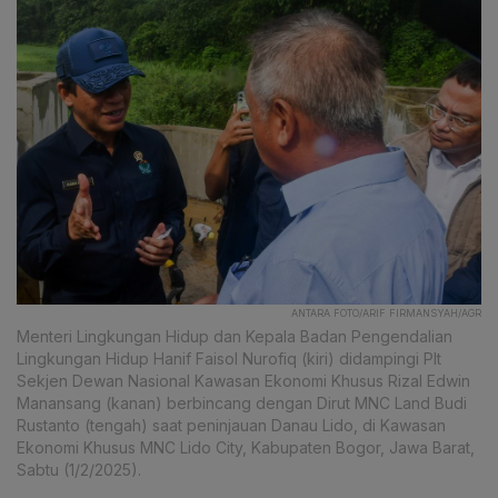
ANTARA FOTO/ARIF FIRMANSYAH/AGR
Menteri Lingkungan Hidup dan Kepala Badan Pengendalian
Lingkungan Hidup Hanif Faisol Nurofiq (kiri) didampingi Plt
Sekjen Dewan Nasional Kawasan Ekonomi Khusus Rizal Edwin
Manansang (kanan) berbincang dengan Dirut MNC Land Budi
Rustanto (tengah) saat peninjauan Danau Lido, di Kawasan
Ekonomi Khusus MNC Lido City, Kabupaten Bogor, Jawa Barat,
Sabtu (1/2/2025).