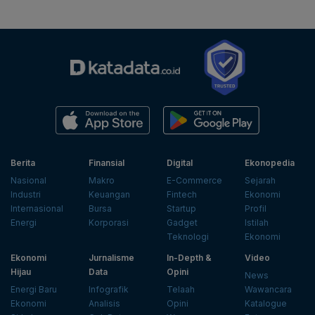
Berita
Finansial
Digital
Ekonopedia
Nasional
Makro
E-Commerce
Sejarah
Industri
Keuangan
Fintech
Ekonomi
Internasional
Bursa
Startup
Profil
Energi
Korporasi
Gadget
Istilah
Teknologi
Ekonomi
Ekonomi
Jurnalisme
In-Depth &
Video
Hijau
Data
Opini
News
Energi Baru
Infografik
Telaah
Wawancara
Ekonomi
Analisis
Opini
Katalogue