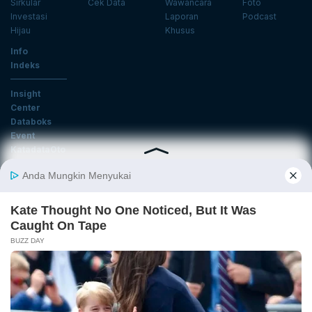
Sirkular
Cek Data
Wawancara
Foto
Investasi
Laporan
Podcast
Hijau
Khusus
Info
Indeks
Insight
Center
Databoks
Event
KatadataOto
Langganan Newsletter
Email
Daftar
Ikuti Kami
Tentang Katadata
Advertising
Karier
Pedoman Media Siber