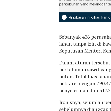
perkebunan yang melanggar da
!
Ringkasan ini dihasilkan
Sebanyak 436 perusaha
lahan tanpa izin di ka
Keputusan Menteri Keh
Dalam aturan tersebu
perkebunan
sawit
yang
hutan. Total luas lahan
hektare, dengan 790.4
penyelesaian dan 317.2
Ironisnya, sejumlah pe
sebelumnya dianggap t