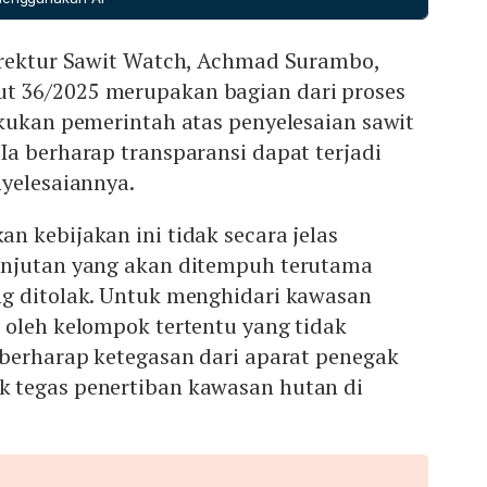
at keberlanjutan perusahaan yang membuka hutan tanpa
usahaan ber‑sertifikat ISPO untuk memastikan kepatuhan
irektur Sawit Watch, Achmad Surambo,
njutan.
 36/2025 merupakan bagian dari proses
akukan pemerintah atas penyelesaian sawit
a berharap transparansi dapat terjadi
nyelesaiannya.
 kebijakan ini tidak secara jelas
anjutan yang akan ditempuh terutama
g ditolak. Untuk menghidari kawasan
 oleh kelompok tertentu yang tidak
 berharap ketegasan dari aparat penegak
 tegas penertiban kawasan hutan di