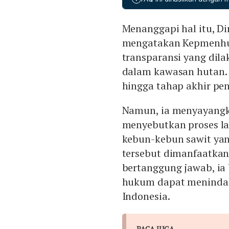
keanggotaan dan sertifik
izin, serta mengaudit per
Menanggapi hal itu, D
pada prinsip sawit berkela
mengatakan Kepmenhut
transparansi yang dil
dalam kawasan hutan. I
hingga tahap akhir pe
Namun, ia menyayangkan
menyebutkan proses l
kebun-kebun sawit yan
tersebut dimanfaatkan
bertanggung jawab, ia
hukum dapat menindak
Indonesia.
BACA JUGA