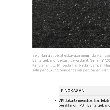
Sejumlah alat berat eskavator memindahkan 
Bantargebang, Bekasi, Jawa Barat, Senin (21/2
Kehutanan (KLHK) pada Hari Peduli Sampah Nas
satu pendukung pengendalian perubahan iklim d
RINGKASAN
DKI Jakarta menghasilkan lebih
berakhir di TPST Bantargebang