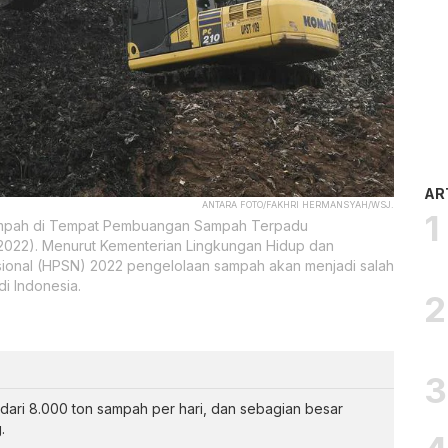
AR
ANTARA FOTO/FAKHRI HERMANSYAH/WSJ.
sampah di Tempat Pembuangan Sampah Terpadu
/2022). Menurut Kementerian Lingkungan Hidup dan
ional (HPSN) 2022 pengelolaan sampah akan menjadi salah
i Indonesia.
 dari 8.000 ton sampah per hari, dan sebagian besar
.