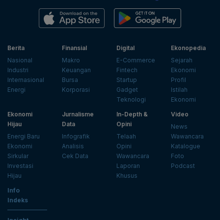
Berita
Finansial
Digital
Ekonopedia
Nasional
Makro
E-Commerce
Sejarah
Industri
Keuangan
Fintech
Ekonomi
Internasional
Bursa
Startup
Profil
Energi
Korporasi
Gadget
Istilah
Teknologi
Ekonomi
Ekonomi
Jurnalisme
In-Depth &
Video
Hijau
Data
Opini
News
Energi Baru
Infografik
Telaah
Wawancara
Ekonomi
Analisis
Opini
Katalogue
Sirkular
Cek Data
Wawancara
Foto
Investasi
Laporan
Podcast
Hijau
Khusus
Info
Indeks