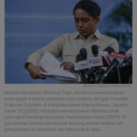
ANTARA FOTO/GALIH PRADIPTA/FOC.
Menteri Kehutanan (Menhut) Raja Juli Antoni menyampaikan
keterangan kepada wartawan usai bertemu dengan Presiden
Prabowo Subianto di kompleks Istana Kepresidenan, Jakarta,
Senin (3/2/2025). Presiden memerintahkan Menhut untuk
mencabut Perizinan Berusaha Pemanfaatan Hutan (PBPH) 18
perusahaan karena mereka tak kunjung memanfaatkan izin
pengelolaan itu meskipun izin terbit cukup lama.