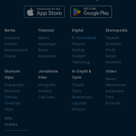
Berita
Finansial
Digital
Ekonopedia
Nasional
Makro
E-Commerce
Sejarah
Industri
Keuangan
Fintech
Ekonomi
Internasional
Bursa
Startup
Profil
Energi
Korporasi
Gadget
Istilah
Teknologi
Ekonomi
Ekonomi
Jurnalisme
In-Depth &
Video
Hijau
Data
Opini
News
Energi Baru
Infografik
Telaah
Wawancara
Ekonomi
Analisis
Opini
Katalogue
Sirkular
Cek Data
Wawancara
Foto
Investasi
Laporan
Podcast
Hijau
Khusus
Info
Indeks