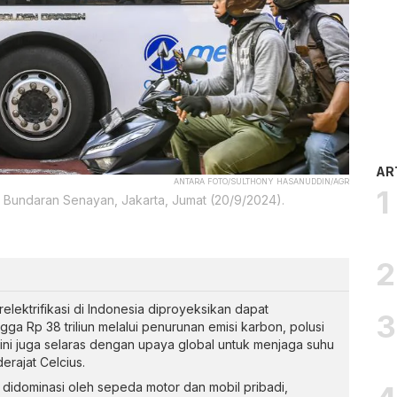
AR
ANTARA FOTO/SULTHONY HASANUDDIN/AGR
te Bundaran Senayan, Jakarta, Jumat (20/9/2024).
lektrifikasi di Indonesia diproyeksikan dapat
a Rp 38 triliun melalui penurunan emisi karbon, polusi
ni juga selaras dengan upaya global untuk menjaga suhu
derajat Celcius.
, didominasi oleh sepeda motor dan mobil pribadi,