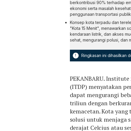
berkontribusi 90% terhadap em
ekonomi serta masalah keseha
penggunaan transportasi publik
Konsep kota terpadu dan terelek
"Kota 15 Menit", menawarkan so
kendaraan listrik, dan akses mu
sehat, mengurangi polusi, dan 
!
Ringkasan ini dihasilkan
PEKANBARU. Institute 
(ITDP) menyatakan pene
dapat mengurangi beb
triliun dengan berkur
kemacetan. Kota yang t
solusi untuk menjaga s
derajat Celcius atau se