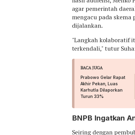
hasil audiensi, Menk
agar pemerintah daera
mengacu pada skema p
dijalankan.
"Langkah kolaboratif i
terkendali," tutur Suha
BACA JUGA
Prabowo Gelar Rapat
Akhir Pekan, Luas
Karhutla Dilaporkan
Turun 33%
BNPB Ingatkan An
Seiring dengan pembu