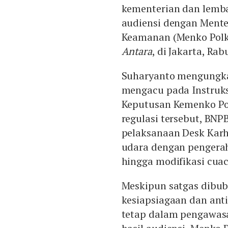
kementerian dan lemba
audiensi dengan Menter
Keamanan (Menko Polka
Antara
, di Jakarta, Rab
Suharyanto mengungk
mengacu pada Instruks
Keputusan Kemenko Po
regulasi tersebut, BN
pelaksanaan Desk Karhu
udara dengan pengerah
hingga modifikasi cuac
Meskipun satgas dibu
kesiapsiagaan dan ant
tetap dalam pengawasa