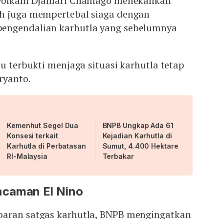
o Polkam Djamari Chaniago menekankan
h juga mempertebal siaga dengan
engendalian karhutla yang sebelumnya
tu terbukti menjaga situasi karhutla tetap
ryanto.
Kemenhut Segel Dua
BNPB Ungkap Ada 61
Konsesi terkait
Kejadian Karhutla di
Karhutla di Perbatasan
Sumut, 4.400 Hektare
RI-Malaysia
Terbakar
caman El Nino
baran satgas karhutla, BNPB mengingatkan