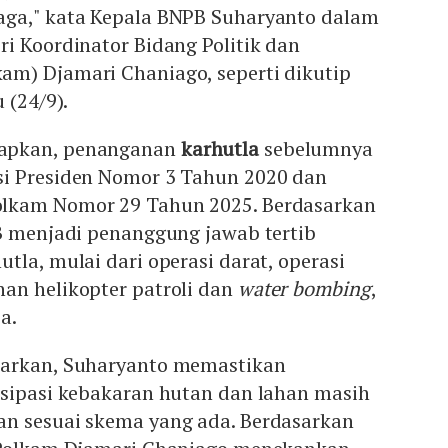
ga," kata Kepala BNPB Suharyanto dalam
i Koordinator Bidang Politik dan
m) Djamari Chaniago, seperti dikutip
u (24/9).
apkan, penanganan
karhutla
sebelumnya
i Presiden Nomor 3 Tahun 2020 dan
lkam Nomor 29 Tahun 2025. Berdasarkan
PB menjadi penanggung jawab tertib
tla, mulai dari operasi darat, operasi
an helikopter patroli dan
water bombing
,
a.
barkan, Suharyanto memastikan
isipasi kebakaran hutan dan lahan masih
n sesuai skema yang ada. Berdasarkan