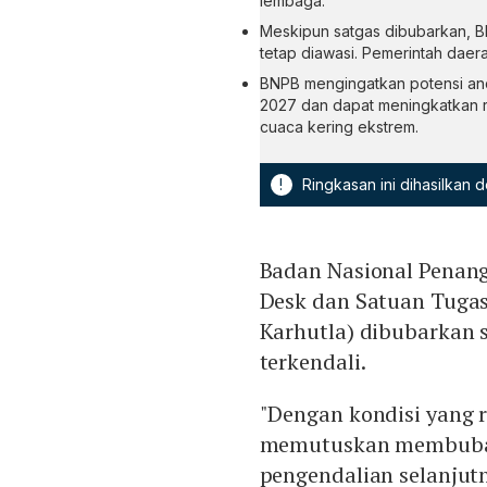
lembaga.
Meskipun satgas dibubarkan, BN
tetap diawasi. Pemerintah daer
BNPB mengingatkan potensi anc
2027 dan dapat meningkatkan r
cuaca kering ekstrem.
!
Ringkasan ini dihasilkan
Badan Nasional Pena
Desk dan Satuan Tugas
Karhutla) dibubarkan se
terkendali.
"Dengan kondisi yang 
memutuskan membubark
pengendalian selanjut