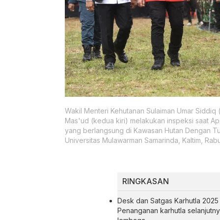
Wakil Menteri Kehutanan Sulaiman Umar Siddiq (
Mas'ud (kedua kiri) melakukan inspeksi saat A
yang berlangsung di Kawasan Hutan Dengan Tuj
Universitas Mulawarman Samarinda, Kaltim, Rabu
RINGKASAN
Desk dan Satgas Karhutla 2025 di
Penanganan karhutla selanjutn