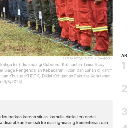
AR
ANTARA FOTO/M RISYAL HIDAYAT/TOM.
ketiga kiri) didampingi Gubernur Kalimantan Timur Rudy
pel Siaga Pengendalian Kebakaran Hutan dan Lahan di Kaltim
uan Khusus (KHDTK) Diklat Kehutanan Fakultas Kehutanan
 (6/8/2025).
bubarkan karena situasi karhutla dinilai terkendali.
ya diserahkan kembali ke masing-masing kementerian dan