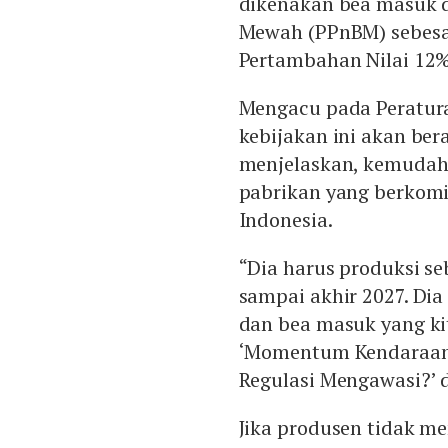
dikenakan bea masuk d
Mewah (PPnBM) sebesa
Pertambahan Nilai 12
Mengacu pada Peratur
kebijakan ini akan be
menjelaskan, kemudaha
pabrikan yang berkomi
Indonesia.
“Dia harus produksi s
sampai akhir 2027. Dia
dan bea masuk yang ki
‘Momentum Kendaraan R
Regulasi Mengawasi?’ d
Jika produsen tidak m