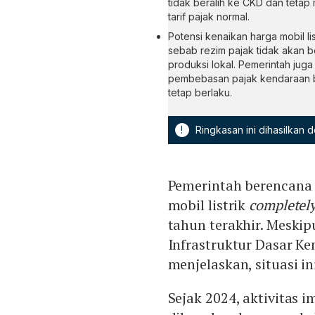
tidak beralih ke CKD dan teta
tarif pajak normal.
Potensi kenaikan harga mobil l
sebab rezim pajak tidak akan 
produksi lokal. Pemerintah juga
pembebasan pajak kendaraan be
tetap berlaku.
!
Ringkasan ini dihasilkan
Pemerintah berencana 
mobil listrik
completely
tahun terakhir. Meskip
Infrastruktur Dasar 
menjelaskan, situasi i
Sejak 2024, aktivitas 