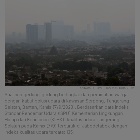
ANTARA FOTO/MUHAMMAD IQBAL/TOM.
Suasana gedung-gedung bertingkat dan perumahan warga
dengan kabut polusi udara di kawasan Serpong, Tangerang
Selatan, Banten, Kamis (7/9/2023). Berdasarkan data Indeks
Standar Pencemar Udara (ISPU) Kementerian Lingkungan
Hidup dan Kehutanan (KLHK), kualitas udara Tangerang
Selatan pada Kamis (7/9) terburuk di Jabodetabek dengan
indeks kualitas udara tercatat 135.