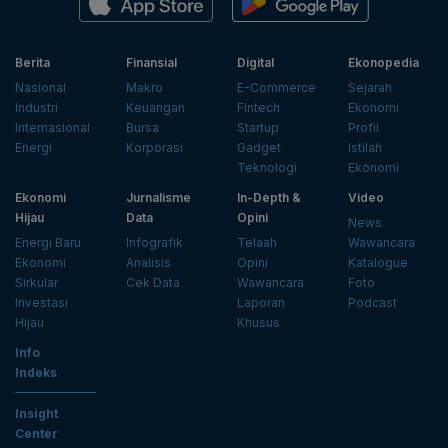
Berita
Finansial
Digital
Ekonopedia
Nasional
Makro
E-Commerce
Sejarah
Industri
Keuangan
Fintech
Ekonomi
Internasional
Bursa
Startup
Profil
Energi
Korporasi
Gadget
Istilah
Teknologi
Ekonomi
Ekonomi
Jurnalisme
In-Depth &
Video
Hijau
Data
Opini
News
Energi Baru
Infografik
Telaah
Wawancara
Ekonomi
Analisis
Opini
Katalogue
Sirkular
Cek Data
Wawancara
Foto
Investasi
Laporan
Podcast
Hijau
Khusus
Info
Indeks
Insight
Center