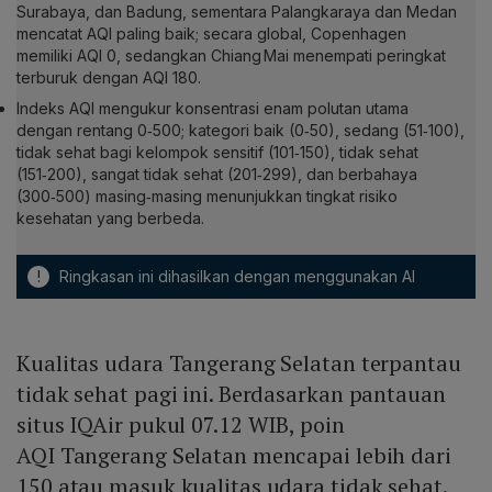
Surabaya, dan Badung, sementara Palangkaraya dan Medan
mencatat AQI paling baik; secara global, Copenhagen
memiliki AQI 0, sedangkan Chiang Mai menempati peringkat
terburuk dengan AQI 180.
Indeks AQI mengukur konsentrasi enam polutan utama
dengan rentang 0‑500; kategori baik (0‑50), sedang (51‑100),
tidak sehat bagi kelompok sensitif (101‑150), tidak sehat
(151‑200), sangat tidak sehat (201‑299), dan berbahaya
(300‑500) masing‑masing menunjukkan tingkat risiko
kesehatan yang berbeda.
!
Ringkasan ini dihasilkan dengan menggunakan AI
Kualitas udara Tangerang Selatan terpantau
tidak sehat pagi ini. Berdasarkan pantauan
situs IQAir pukul 07.12 WIB, poin
AQI Tangerang Selatan mencapai lebih dari
150 atau masuk kualitas udara tidak sehat.