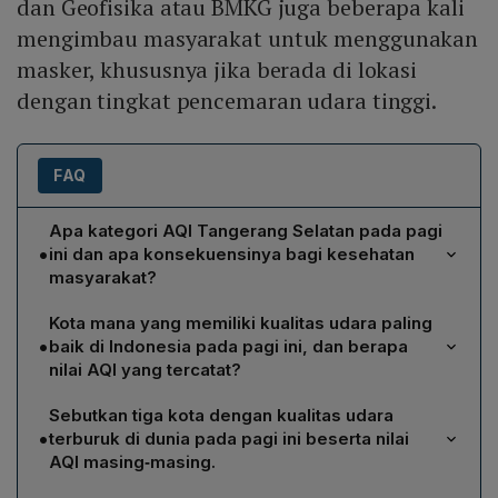
dan Geofisika atau BMKG juga beberapa kali
mengimbau masyarakat untuk menggunakan
masker, khususnya jika berada di lokasi
dengan tingkat pencemaran udara tinggi.
FAQ
Apa kategori AQI Tangerang Selatan pada pagi
•
ini dan apa konsekuensinya bagi kesehatan
masyarakat?
Menurut pemantauan IQAir pukul 07.12 WIB, AQI
Kota mana yang memiliki kualitas udara paling
Tangerang Selatan mencapai 152, masuk dalam
•
baik di Indonesia pada pagi ini, dan berapa
kategori "tidak sehat". Pada kategori ini, kelompok
nilai AQI yang tercatat?
sensitif seperti anak‑anak, lansia, wanita hamil, serta
Kota Palangkaraya, Kalimantan Tengah, mencatat AQI
penderita penyakit jantung dan paru‑paru berisiko
Sebutkan tiga kota dengan kualitas udara
terendah sebesar 20, diikuti oleh Kota Medan,
mengalami efek kesehatan. Oleh karena itu, IQAir
•
terburuk di dunia pada pagi ini beserta nilai
Sumatera Utara, dengan AQI 48. Kedua nilai tersebut
menyarankan mengurangi aktivitas luar ruangan dan
AQI masing‑masing.
berada dalam rentang 0‑50, yang tergolong kategori
BMKG mengimbau penggunaan masker di area dengan
Daftar kota dengan AQI tertinggi di dunia pagi ini