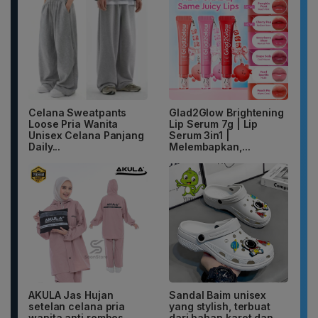
Celana Sweatpants
Glad2Glow Brightening
Loose Pria Wanita
Lip Serum 7g | Lip
Unisex Celana Panjang
Serum 3in1 |
Daily...
Melembapkan,...
AKULA Jas Hujan
Sandal Baim unisex
setelan celana pria
yang stylish, terbuat
wanita anti rembes
dari bahan karet dan