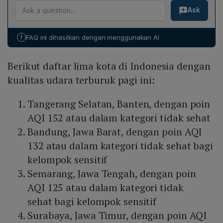
"baik". Pada kondisi ini, udara bersih memungkinkan
polusi tinggi.
Ask
meliputi: Chiang Mai, Thailand, dengan AQI 180; Dhaka,
masyarakat melakukan aktivitas di luar ruangan dengan
Bangladesh, dengan AQI 163; dan Phnom Penh,
risiko kesehatan yang minimal.
Kamboja, dengan AQI 147. Ketiganya masuk dalam
!
FAQ ini dihasilkan dengan menggunakan AI
kategori "tidak sehat" atau "tidak sehat bagi kelompok
sensitif", menandakan risiko kesehatan signifikan bagi
Berikut daftar lima kota di Indonesia dengan
penduduk yang terpapar.
kualitas udara terburuk pagi ini:
Tangerang Selatan, Banten, dengan poin
AQI 152 atau dalam kategori tidak sehat
Bandung, Jawa Barat, dengan poin AQI
132 atau dalam kategori tidak sehat bagi
kelompok sensitif
Semarang, Jawa Tengah, dengan poin
AQI 125 atau dalam kategori tidak
sehat bagi kelompok sensitif
Surabaya, Jawa Timur, dengan poin AQI