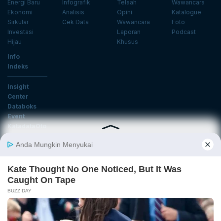
Energi Baru
Infografik
Telaah
Wawancara
Ekonomi
Analisis
Opini
Katalogue
Sirkular
Cek Data
Wawancara
Foto
Investasi
Laporan
Podcast
Hijau
Khusus
Info
Indeks
Insight
Center
Databoks
Event
KatadataOto
Langganan Newsletter
Email
Daftar
Ikuti Kami