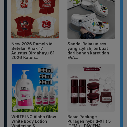
New 2026 Pamelo.id
Sandal Baim unisex
Setelan Anak 17
yang stylish, terbuat
Agustus Dirgahayu 81
dari bahan karet dan
2026 Katun...
EVA...
WHITE INC Alpha Glow
Basic Package -
White Body Lotion
Puragen hybrid-XT ( 5
Whitening &
ITEM ) - DAVIENA