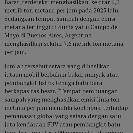
Barat, terdeteksi menghasilkan sekitar 6,3
(280 MW) dan PLTGU Jababeka (755 MW).
metrik ton metana per jam pada 2025 lalu.
Sedangkan tempat sampah dengan emisi
metana tertinggi di dunia yaitu Campo de
Mayo di Buenos Aires, Argentina
menghasilkan sekitar 7,6 metrik ton metana
per jam.
Jumlah tersebut setara yang dihasilkan
jutaan mobil berbahan bakar minyak atau
pembangkit listrik tenaga batu bara
berkapasitas besar. “Tempat pembuangan
sampah yang menghasilkan emisi lima ton
metana per jam memiliki kontribusi terhadap
pemanasan global yang setara dengan satu
juta kendaraan SUV atau pembangkit batu
bara berkapasitas 500 megawatt,” demikian