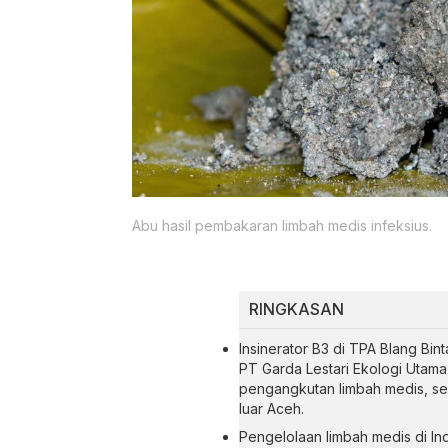
Abu hasil pembakaran limbah medis infeksius.
RINGKASAN
Insinerator B3 di TPA Blang Bin
PT Garda Lestari Ekologi Utama
pengangkutan limbah medis, seh
luar Aceh.
Pengelolaan limbah medis di In