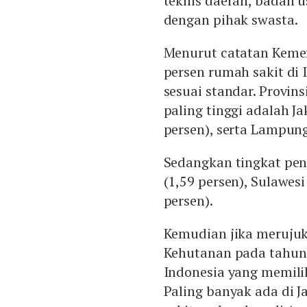
teknis daerah, badan u
dengan pihak swasta.
Menurut catatan Kemen
persen rumah sakit di
sesuai standar. Provin
paling tinggi adalah Ja
persen), serta Lampung
Sedangkan tingkat peng
(1,59 persen), Sulawesi
persen).
Kemudian jika meruju
Kehutanan pada tahun 
Indonesia yang memilik
Paling banyak ada di J