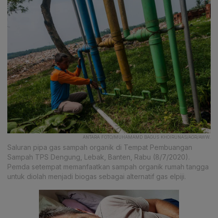
ANTARA FOTO/MUHAMAMD BAGUS KHOIRUNAS/AGR/AWW.
Saluran pipa gas sampah organik di Tempat Pembuangan
Sampah TPS Dengung, Lebak, Banten, Rabu (8/7/2020).
Pemda setempat memanfaatkan sampah organik rumah tangga
untuk diolah menjadi biogas sebagai alternatif gas elpiji.