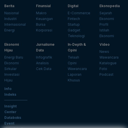
Berita
Finansial
Digital
Ekonopedia
Nasional
Makro
E-Commerce
Sejarah
Industri
Keuangan
Fintech
Ekonomi
Internasional
Bursa
Startup
Profil
Energi
Korporasi
Gadget
Istilah
Teknologi
Ekonomi
Ekonomi
Jurnalisme
In-Depth &
Video
Hijau
Data
Opini
News
Energi Baru
Infografik
Telaah
Wawancara
Ekonomi
Analisis
Opini
Katalogue
Sirkular
Cek Data
Wawancara
Foto
Investasi
Laporan
Podcast
Hijau
Khusus
Info
Indeks
Insight
Center
Databoks
Event