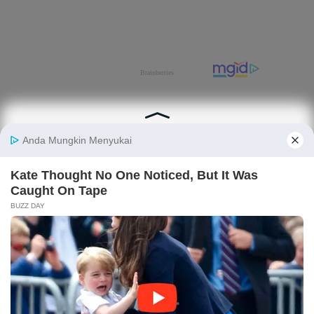
Tentang Katadata
Advertising
Karier
Pedoman Media Siber
Kebijakan Privasi
Disclaimer
Hubungi Kami
©2026 Katadata. Hak cipta dilindungi Undang-undang.