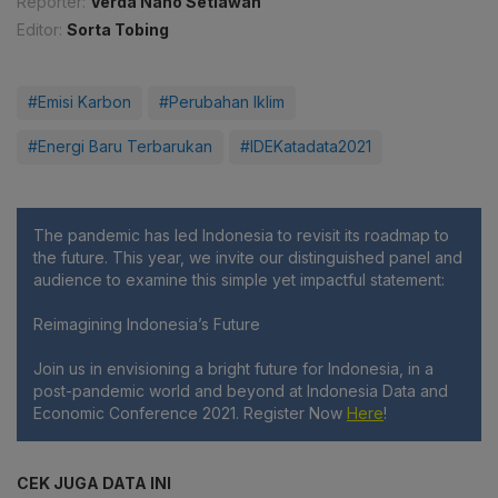
Reporter:
Verda Nano Setiawan
Editor:
Sorta Tobing
#Emisi Karbon
#Perubahan Iklim
#Energi Baru Terbarukan
#IDEKatadata2021
The pandemic has led Indonesia to revisit its roadmap to
the future. This year, we invite our distinguished panel and
audience to examine this simple yet impactful statement:
Reimagining Indonesia’s Future
Join us in envisioning a bright future for Indonesia, in a
post-pandemic world and beyond at Indonesia Data and
Economic Conference 2021. Register Now
Here
!
CEK JUGA DATA INI