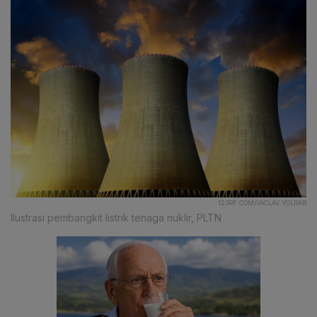
123RF.COM/VACLAV VOLRAB
Ilustrasi pembangkit listrik tenaga nuklir, PLTN