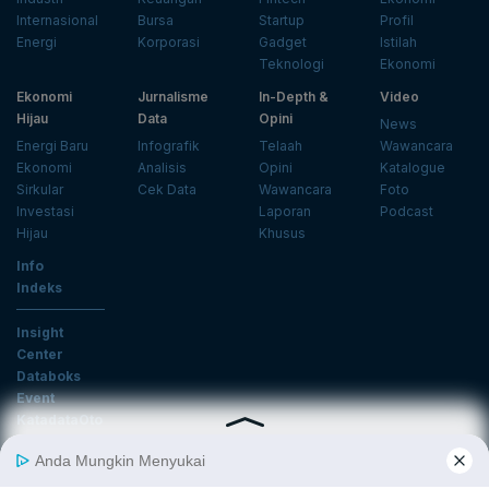
Internasional
Bursa
Startup
Profil
Energi
Korporasi
Gadget
Istilah
Teknologi
Ekonomi
Ekonomi
Jurnalisme
In-Depth &
Video
Hijau
Data
Opini
News
Energi Baru
Infografik
Telaah
Wawancara
Ekonomi
Analisis
Opini
Katalogue
Sirkular
Cek Data
Wawancara
Foto
Investasi
Laporan
Podcast
Hijau
Khusus
Info
Indeks
Insight
Center
Databoks
Event
KatadataOto
Langganan Newsletter