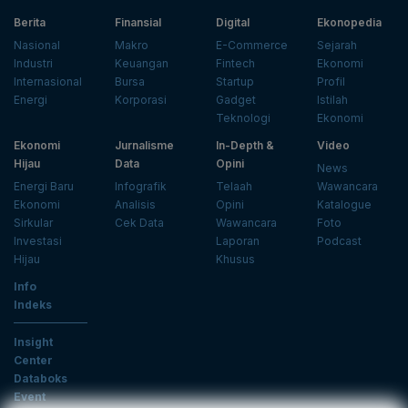
Berita
Finansial
Digital
Ekonopedia
Nasional
Makro
E-Commerce
Sejarah
Industri
Keuangan
Fintech
Ekonomi
Internasional
Bursa
Startup
Profil
Energi
Korporasi
Gadget
Istilah
Teknologi
Ekonomi
Ekonomi
Jurnalisme
In-Depth &
Video
Hijau
Data
Opini
News
Energi Baru
Infografik
Telaah
Wawancara
Ekonomi
Analisis
Opini
Katalogue
Sirkular
Cek Data
Wawancara
Foto
Investasi
Laporan
Podcast
Hijau
Khusus
Info
Indeks
Insight
Center
Databoks
Event