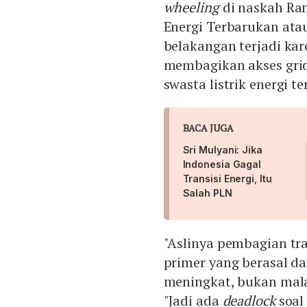
wheeling
di naskah Ra
Energi Terbarukan ata
belakangan terjadi ka
membagikan akses gri
swasta listrik energi t
BACA JUGA
Sri Mulyani: Jika
Indonesia Gagal
Transisi Energi, Itu
Salah PLN
"Aslinya pembagian tra
primer yang berasal da
meningkat, bukan mal
"Jadi ada
deadlock
soal