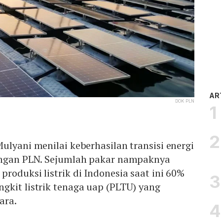
AR
DOK PLN
ulyani menilai keberhasilan transisi energi
angan PLN. Sejumlah pakar nampaknya
roduksi listrik di Indonesia saat ini 60%
gkit listrik tenaga uap (PLTU) yang
ara.