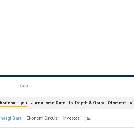
konomi Hijau
Jurnalisme Data
In-Depth & Opini
Otomotif
V
nergi Baru
Ekonomi Sirkular
Investasi Hijau