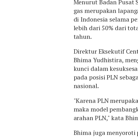
Menurut Badan Pusat St
gas merupakan lapang
di Indonesia selama p
lebih dari 50% dari to
tahun.
Direktur Eksekutif Cen
Bhima Yudhistira, me
kunci dalam kesuksesan
pada posisi PLN sebagai
nasional.
"Karena PLN merupakan
maka model pembangkit
arahan PLN," kata Bhim
Bhima juga menyoroti