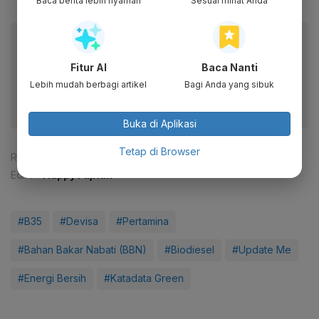
Baca berita lebih nyaman
Sesuai minat Anda
Baca artikel ini lewat aplikasi mobile.
Dapatkan pengalaman membaca lebih nyaman dan nikmati
Fitur AI
Baca Nanti
fitur menarik lainnya lewat aplikasi mobile Katadata.
Lebih mudah berbagi artikel
Bagi Anda yang sibuk
Buka di Aplikasi
Tetap di Browser
Reporter:
Nadya Zahira
Editor:
Happy Fajrian
#B35
#Devisa
#Pertamina
#Bahan Bakar Nabati (BBN)
#Biodiesel
#Update Me
#Energi Bersih
#Katadata Green