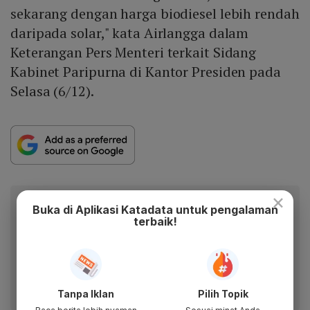
sekarang dengan harga biodiesel lebih rendah
daripada solar," kata Airlangga dalam
Keterangan Pers Menteri terkait Sidang
Kabinet Paripurna di Kantor Presiden pada
Selasa (6/12).
×
Berita Katadata.co.id di WhatsApp
Buka di Aplikasi Katadata untuk pengalaman
terbaik!
Anda
Dapatkan akses cepat ke berita terkini dan data
berharga dari WhatsApp Channel Katadata.co.id
Ikuti kami
Tanpa Iklan
Pilih Topik