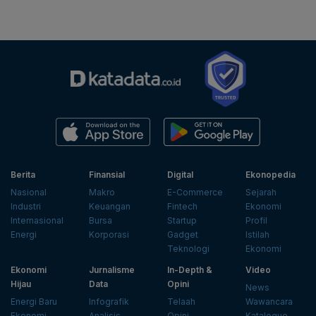
Berita
Finansial
Digital
Ekonopedia
Nasional
Makro
E-Commerce
Sejarah
Industri
Keuangan
Fintech
Ekonomi
Internasional
Bursa
Startup
Profil
Energi
Korporasi
Gadget
Istilah
Teknologi
Ekonomi
Ekonomi
Jurnalisme
In-Depth &
Video
Hijau
Data
Opini
News
Energi Baru
Infografik
Telaah
Wawancara
Ekonomi
Analisis
Opini
Katalogue