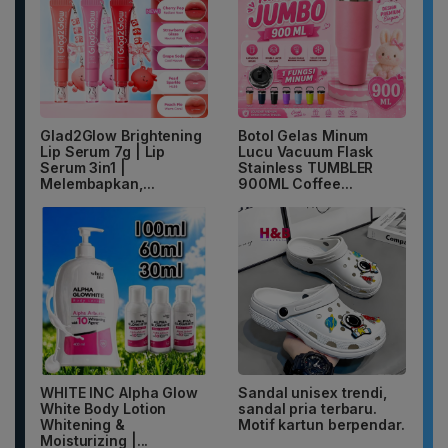
Glad2Glow Brightening
Botol Gelas Minum
Lip Serum 7g | Lip
Lucu Vacuum Flask
Serum 3in1 |
Stainless TUMBLER
Melembapkan,...
900ML Coffee...
WHITE INC Alpha Glow
Sandal unisex trendi,
White Body Lotion
sandal pria terbaru.
Whitening &
Motif kartun berpendar.
Moisturizing |...