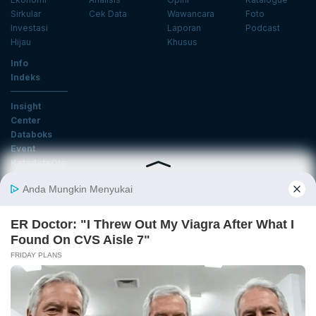
Sirkular
Cek Data
Wawancara
Foto
Investasi
Laporan
Podcast
Hijau
Khusus
Info
Indeks
Insight
Center
Databoks
Event
KatadataOto
Langganan Newsletter
Email
Daftar
Ikuti Kami