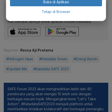
Buka di Aplikasi
Baca artikel ini lewat aplikasi mobile.
Tetap di Browser
Dapatkan pengalaman membaca lebih nyaman dan nikmati
fitur menarik lainnya lewat aplikasi mobile Katadata.
Reporter:
Rezza Aji Pratama
#Hidrogen Hijau
#Katadata Green
#Energi Bersih
#Update Me
#Katadata SAFE 2023
SAFE Forum 2023 akan menghadirkan lebih dari 40
pembicara yang akan mengisi 15 lebih sesi dengan
berbagai macam topik. Mengangkat tema "Let's Take
Action", #KatadataSAFE2023 menjadi platform untuk
memfasilitasi tindakan kolaboratif dari berbagai pemangku