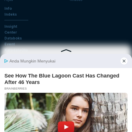
Info
Indeks
Insight
Center
Databoks
Event
KatadataOto
Langganan Newsletter
Email
Daftar
Ikuti Kami
Tentang Katadata
Advertising
Karier
Pedoman Media Siber
Kebijakan Privasi
Disclaimer
Hubungi Kami
©2026 Katadata. Hak cipta dilindungi Undang-undang.