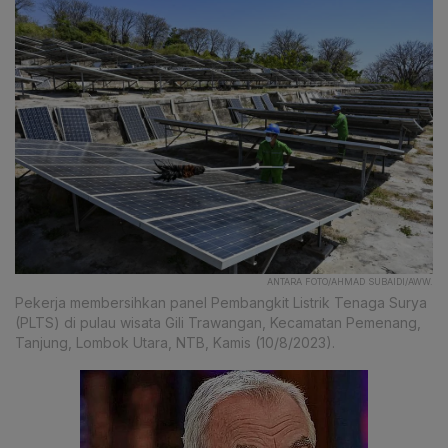
ANTARA FOTO/AHMAD SUBAIDI/AWW.
Pekerja membersihkan panel Pembangkit Listrik Tenaga Surya
(PLTS) di pulau wisata Gili Trawangan, Kecamatan Pemenang,
Tanjung, Lombok Utara, NTB, Kamis (10/8/2023).