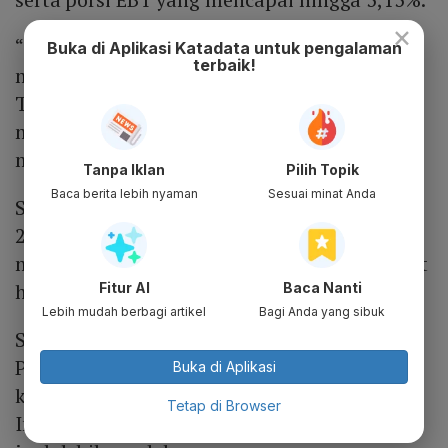
×
“Jadi kami memprediksi pada 2025
Buka di Aplikasi Katadata untuk pengalaman
terbaik!
mendatang, konsumsi energi Kalimantan
Timur diprediksi mencapai 11,8 MTOE. Di
mana porsi minyak berangsur turun
mencapai 50,15%,”
Tanpa Iklan
Pilih Topik
Baca berita lebih nyaman
Sesuai minat Anda
Selanjutnya, porsi gas meningkat menjadi
25%, porsi batubara turut meningkat
mencapai 12,24% dan bauran EBT meningkat
hingga 12,39%.
Fitur AI
Baca Nanti
Lebih mudah berbagi artikel
Bagi Anda yang sibuk
Sementara itu, selama periode 2018-2022
PLTA menjadi pembangkit EBT dengan
Buka di Aplikasi
kapasitas terpasang paling besar di
Tetap di Browser
Indonesia. Sedangkan kapasitas EBT lainnya