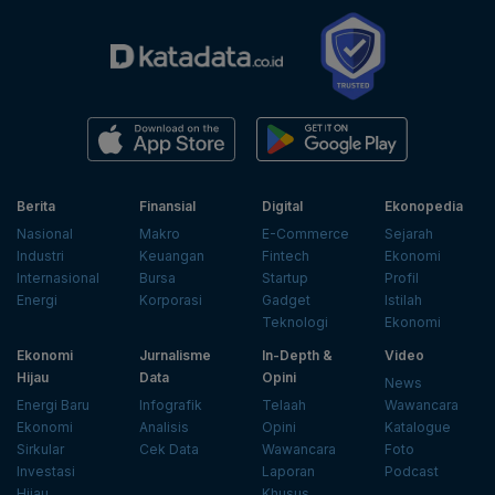
Berita
Finansial
Digital
Ekonopedia
Nasional
Makro
E-Commerce
Sejarah
Industri
Keuangan
Fintech
Ekonomi
Internasional
Bursa
Startup
Profil
Energi
Korporasi
Gadget
Istilah
Teknologi
Ekonomi
Ekonomi
Jurnalisme
In-Depth &
Video
Hijau
Data
Opini
News
Energi Baru
Infografik
Telaah
Wawancara
Ekonomi
Analisis
Opini
Katalogue
Sirkular
Cek Data
Wawancara
Foto
Investasi
Laporan
Podcast
Hijau
Khusus