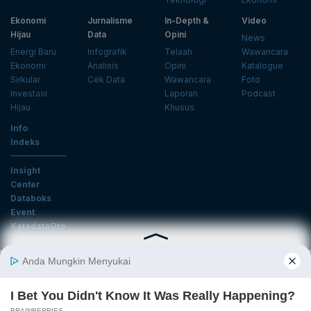
Ekonomi
Jurnalisme
In-Depth &
Video
Hijau
Data
Opini
News
Energi Baru
Infografik
Telaah
Wawancara
Ekonomi
Analisis
Opini
Katalogue
Sirkular
Cek Data
Wawancara
Foto
Investasi
Laporan
Podcast
Hijau
Khusus
Info
Indeks
Insight
Center
Databoks
Event
KatadataOto
Langganan Newsletter
Email
Daftar