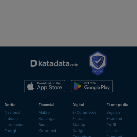
Berita
Finansial
Digital
Ekonopedia
Nasional
Makro
E-Commerce
Sejarah
Industri
Keuangan
Fintech
Ekonomi
Internasional
Bursa
Startup
Profil
Energi
Korporasi
Gadget
Istilah
Teknologi
Ekonomi