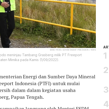
AR
BIRO PERS SEKRETARIAT PRESIDEN / KRIS
odo meninjau Tambang Grasberg milik PT Freeport
paten Mimika pada Kamis (1/09/2022).
menterian Energi dan Sumber Daya Mineral
eport Indonesia (PTFI) untuk mulai
ersih dalam dalam kegiatan usaha
berg, Papua Tengah.
isampaikan langsung oleh Menteri ESDM