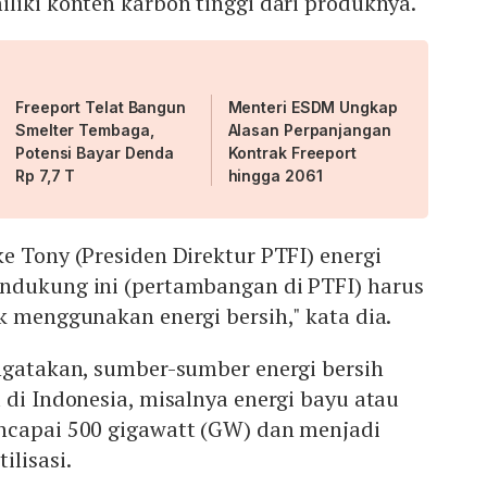
liki konten karbon tinggi dari produknya.
Freeport Telat Bangun
Menteri ESDM Ungkap
Smelter Tembaga,
Alasan Perpanjangan
Potensi Bayar Denda
Kontrak Freeport
Rp 7,7 T
hingga 2061
e Tony (Presiden Direktur PTFI) energi
ndukung ini (pertambangan di PTFI) harus
k menggunakan energi bersih," kata dia.
engatakan, sumber-sumber energi bersih
 di Indonesia, misalnya energi bayu atau
ncapai 500 gigawatt (GW) dan menjadi
ilisasi.