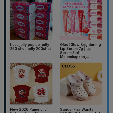
tissu jolly pop up, jolly
Glad2Glow Brightening
250 shet, jolly 200shet
Lip Serum 7g | Lip
Serum 3in1 |
Melembapkan,...
New 2026 Pamelo.id
Sandal Pria Wanita