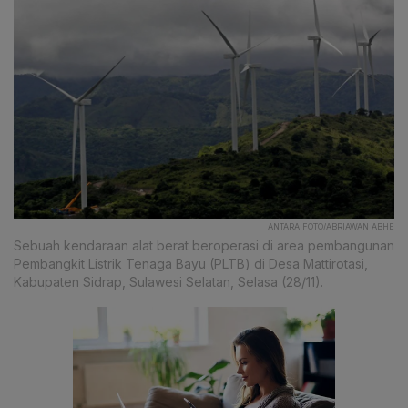
ANTARA FOTO/ABRIAWAN ABHE
Sebuah kendaraan alat berat beroperasi di area pembangunan
Pembangkit Listrik Tenaga Bayu (PLTB) di Desa Mattirotasi,
Kabupaten Sidrap, Sulawesi Selatan, Selasa (28/11).