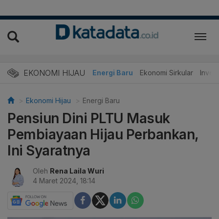
EKONOMI HIJAU
Energi Baru
Ekonomi Sirkular
Invest
Ekonomi Hijau
Energi Baru
Pensiun Dini PLTU Masuk
Pembiayaan Hijau Perbankan,
Ini Syaratnya
Oleh
Rena Laila Wuri
4 Maret 2024, 18:14