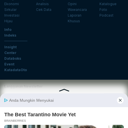
Ekonomi
Analisis
Opini
Katalogue
Sirkular
Cek Data
Wawancara
Foto
Investasi
Laporan
Podcast
Hijau
Khusus
Info
Indeks
Insight
Center
Databoks
Event
KatadataOto
Langganan Newsletter
Email
Daftar
Ikuti Kami