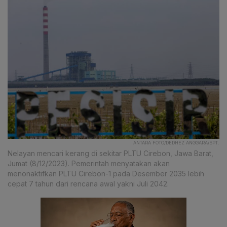
ANTARA FOTO/DEDHEZ ANGGARA/SPT.
Nelayan mencari kerang di sekitar PLTU Cirebon, Jawa Barat,
Jumat (8/12/2023). Pemerintah menyatakan akan
menonaktifkan PLTU Cirebon-1 pada Desember 2035 lebih
cepat 7 tahun dari rencana awal yakni Juli 2042.