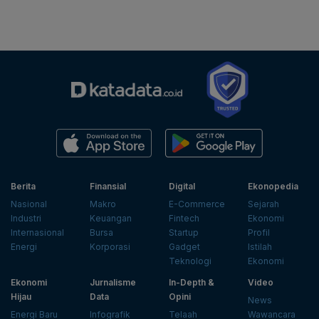
Berita
Finansial
Digital
Ekonopedia
Nasional
Makro
E-Commerce
Sejarah
Industri
Keuangan
Fintech
Ekonomi
Internasional
Bursa
Startup
Profil
Energi
Korporasi
Gadget
Istilah
Teknologi
Ekonomi
Ekonomi
Jurnalisme
In-Depth &
Video
Hijau
Data
Opini
News
Energi Baru
Infografik
Telaah
Wawancara