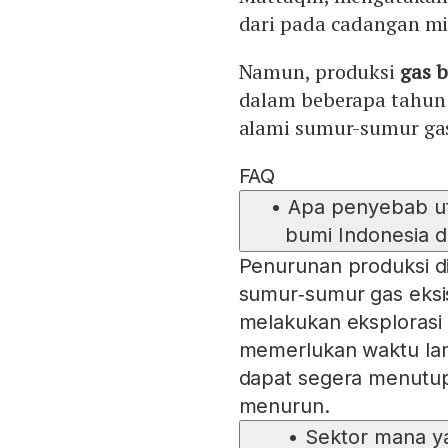
dari pada cadangan min
Namun, produksi
gas 
dalam beberapa tahun
alami sumur-sumur gas
FAQ
•
Apa penyebab ut
bumi Indonesia 
Penurunan produksi d
sumur‑sumur gas eksi
melakukan eksplorasi 
memerlukan waktu lama
dapat segera menutup
menurun.
•
Sektor mana y