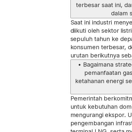
terbesar saat ini,
dalam 
Saat ini industri men
diikuti oleh sektor lis
sepuluh tahun ke depa
konsumen terbesar, de
urutan berikutnya se
•
Bagaimana strat
pemanfaatan gas
ketahanan energi 
Pemerintah berkomit
untuk kebutuhan dome
mengurangi ekspor. Up
pengembangan infrastru
terminal LNG, serta m