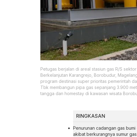
Petugas berjalan di areal stasiun gas R/S sekto
Berkelanjutan Karangrejo, Borobudur, Magelan
program destinasi super prioritas pemerintah
Tbk membangun pipa gas sepanjang 3.900 mete
tangga dan homestay di kawasan wisata Borobu
RINGKASAN
Penurunan cadangan gas bumi d
akibat berkurangnya sumur gas 