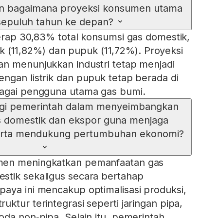
 dan bagaimana proyeksi konsumen utama
sepuluh tahun ke depan?
yerap 30,83% total konsumsi gas domestik,
trik (11,82%) dan pupuk (11,72%). Proyeksi
n menunjukkan industri tetap menjadi
ngan listrik dan pupuk tetap berada di
bagai pengguna utama gas bumi.
egi pemerintah dalam menyeimbangkan
 domestik dan ekspor guna menjaga
serta mendukung pertumbuhan ekonomi?
men meningkatkan pemanfaatan gas
stik sekaligus secara bertahap
aya ini mencakup optimalisasi produksi,
ktur terintegrasi seperti jaringan pipa,
oda non‑pipa. Selain itu, pemerintah