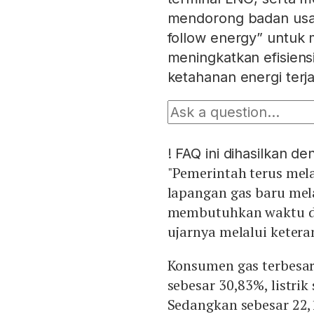
mendorong badan usa
follow energy” untuk
meningkatkan efisiens
ketahanan energi ter
!
FAQ ini dihasilkan d
"Pemerintah terus mel
lapangan gas baru mela
membutuhkan waktu dan
ujarnya melalui keteran
Konsumen gas terbesar 
sebesar 30,83%, listri
Sedangkan sebesar 22,