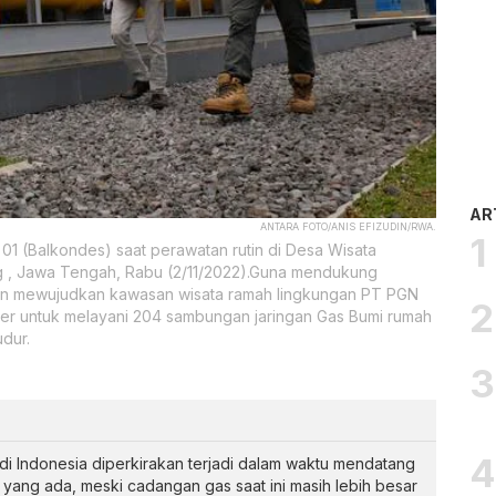
AR
ANTARA FOTO/ANIS EFIZUDIN/RWA.
r 01 (Balkondes) saat perawatan rutin di Desa Wisata
g , Jawa Tengah, Rabu (2/11/2022).Guna mendukung
 dan mewujudkan kawasan wisata ramah lingkungan PT PGN
r untuk melayani 204 sambungan jaringan Gas Bumi rumah
dur.
i Indonesia diperkirakan terjadi dalam waktu mendatang
yang ada, meski cadangan gas saat ini masih lebih besar