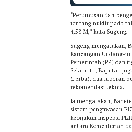
“Perumusan dan peng
tentang nuklir pada t
4,58 M,” kata Sugeng.
Sugeng mengatakan, B
Rancangan Undang-und
Pemerintah (PP) dan ti
Selain itu, Bapetan j
(Perba), dua laporan 
rekomendasi teknis.
Ia mengatakan, Bapet
sistem pengawasan PL
kebijakan inspeksi PL
antara Kementerian da