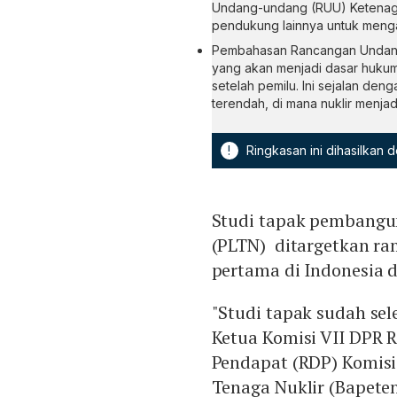
Undang-undang (RUU) Ketenaga
pendukung lainnya untuk meng
Pembahasan Rancangan Undang-
yang akan menjadi dasar hukum 
setelah pemilu. Ini sejalan de
terendah, di mana nuklir menja
!
Ringkasan ini dihasilkan
Studi tapak pembangun
(PLTN) ditargetkan r
pertama di Indonesia d
"Studi tapak sudah sel
Ketua Komisi VII DPR 
Pendapat (RDP) Komisi
Tenaga Nuklir (Bapeten