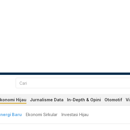
konomi Hijau
Jurnalisme Data
In-Depth & Opini
Otomotif
V
nergi Baru
Ekonomi Sirkular
Investasi Hijau