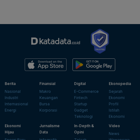
Berita
Finansial
Digital
Ekonopedia
Nasional
Makro
E-Commerce
Sejarah
Industri
Keuangan
Fintech
Ekonomi
Internasional
Bursa
Startup
Profil
Energi
Korporasi
Gadget
Istilah
Teknologi
Ekonomi
Ekonomi
Jurnalisme
In-Depth &
Video
Hijau
Data
Opini
News
Energi Baru
Infografik
Telaah
Wawancara