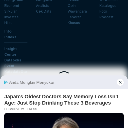
Ekonomi
Analisis
Opini
Katalogue
Sirkular
Cek Data
Wawancara
Foto
Investasi
Laporan
Podcast
Hijau
Khusus
Info
Indeks
Insight
Center
Databoks
Event
KatadataOto
Langganan Newsletter
Email
Daftar
Ikuti Kami