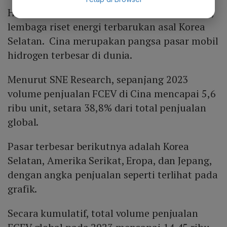
Hal ini tercatat dalam laporan SNE Research,
lembaga riset energi terbarukan asal Korea
Selatan. Cina merupakan pangsa pasar mobil
hidrogen terbesar di dunia.
Menurut SNE Research, sepanjang 2023
volume penjualan FCEV di Cina mencapai 5,6
ribu unit, setara 38,8% dari total penjualan
global.
Pasar terbesar berikutnya adalah Korea
Selatan, Amerika Serikat, Eropa, dan Jepang,
dengan angka penjualan seperti terlihat pada
grafik.
Secara kumulatif, total volume penjualan