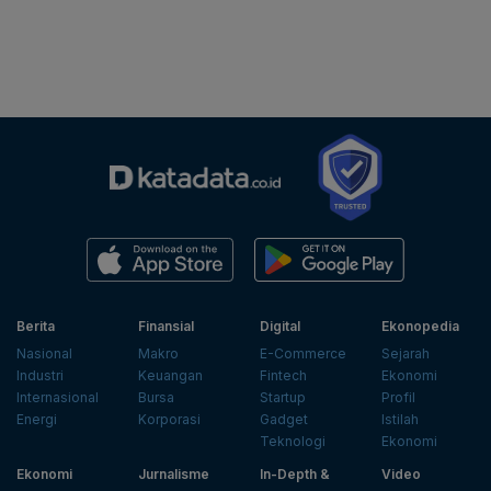
Berita
Finansial
Digital
Ekonopedia
Nasional
Makro
E-Commerce
Sejarah
Industri
Keuangan
Fintech
Ekonomi
Internasional
Bursa
Startup
Profil
Energi
Korporasi
Gadget
Istilah
Teknologi
Ekonomi
Ekonomi
Jurnalisme
In-Depth &
Video