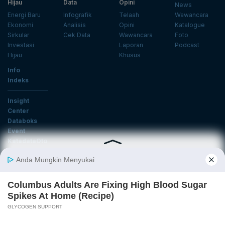
Hijau
Data
Opini
News
Energi Baru
Infografik
Telaah
Wawancara
Ekonomi
Analisis
Opini
Katalogue
Sirkular
Cek Data
Wawancara
Foto
Investasi
Laporan
Podcast
Hijau
Khusus
Info
Indeks
Insight
Center
Databoks
Event
KatadataOto
Langganan Newsletter
Email
Daftar
Ikuti Kami