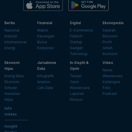
Berita
Finansial
Digital
Ekonopedia
Nasional
Makro
E-Commerce
Sejarah
Industri
Keuangan
Fintech
Ekonomi
Internasional
Bursa
Startup
Profil
Energi
Korporasi
Gadget
Istilah
Teknologi
Ekonomi
Ekonomi
Jurnalisme
In-Depth &
Video
Hijau
Data
Opini
News
Energi Baru
Infografik
Telaah
Wawancara
Ekonomi
Analisis
Opini
Katalogue
Sirkular
Cek Data
Wawancara
Foto
Investasi
Laporan
Podcast
Hijau
Khusus
Info
Indeks
Insight