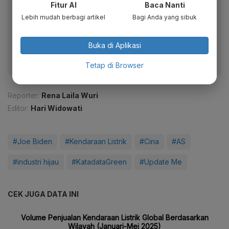
Fitur AI
Baca Nanti
Baca artikel ini lewat aplikasi mobile.
Lebih mudah berbagi artikel
Bagi Anda yang sibuk
Dapatkan pengalaman membaca lebih nyaman dan nikmati
fitur menarik lainnya lewat aplikasi mobile Katadata.
Buka di Aplikasi
Tetap di Browser
Reporter:
Rena Laila Wuri
Editor:
Hari Widowati
#Joe Biden
#Kendaraan Listrik
#Cina
#AS
#industri hijau
#KatadataGreen
#Update Me
CEK JUGA DATA INI