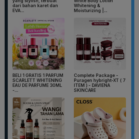
yang stylish, terbuat
White Body Lotion
dari bahan karet dan
Whitening &
EVA...
Moisturizing |...
BELI 1 GRATIS 1 PARFUM
Complete Package -
SCARLETT WHITENING
Puragen hybright-XT ( 7
EAU DE PARFUME 30ML
ITEM ) - DAVIENA
-...
SKINCARE