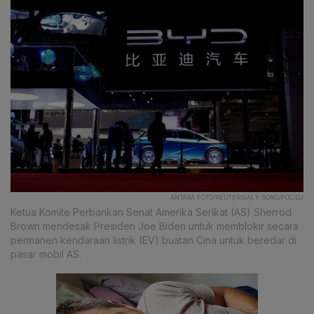
ANTARA FOTO/REUTERS/ALY SONG/FOC/DJ
Ketua Komite Perbankan Senat Amerika Serikat (AS) Sherrod
Brown mendesak Presiden Joe Biden untuk memblokir secara
permanen kendaraan listrik (EV) buatan Cina untuk beredar di
pasar mobil AS.