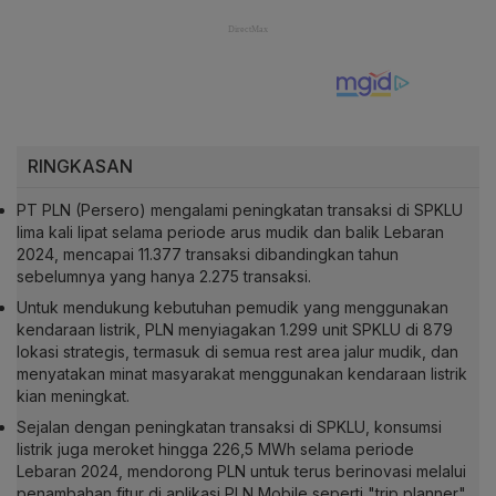
RINGKASAN
PT PLN (Persero) mengalami peningkatan transaksi di SPKLU
lima kali lipat selama periode arus mudik dan balik Lebaran
2024, mencapai 11.377 transaksi dibandingkan tahun
sebelumnya yang hanya 2.275 transaksi.
Untuk mendukung kebutuhan pemudik yang menggunakan
kendaraan listrik, PLN menyiagakan 1.299 unit SPKLU di 879
lokasi strategis, termasuk di semua rest area jalur mudik, dan
menyatakan minat masyarakat menggunakan kendaraan listrik
kian meningkat.
Sejalan dengan peningkatan transaksi di SPKLU, konsumsi
listrik juga meroket hingga 226,5 MWh selama periode
Lebaran 2024, mendorong PLN untuk terus berinovasi melalui
penambahan fitur di aplikasi PLN Mobile seperti "trip planner"