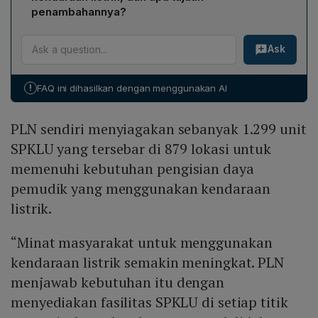
pengguna kendaraan listrik.
penambahannya?
PLN menambahkan fitur trip planner pada aplikasi PLN
Ask
Mobile. Fitur ini memungkinkan pengguna
merencanakan rute jarak jauh dan mencari lokasi
SPKLU, sehingga perjalanan menjadi lebih aman,
!
FAQ ini dihasilkan dengan menggunakan AI
nyaman, dan tidak khawatir kehabisan daya.
PLN sendiri menyiagakan sebanyak 1.299 unit
SPKLU yang tersebar di 879 lokasi untuk
memenuhi kebutuhan pengisian daya
pemudik yang menggunakan kendaraan
listrik.
“Minat masyarakat untuk menggunakan
kendaraan listrik semakin meningkat. PLN
menjawab kebutuhan itu dengan
menyediakan fasilitas SPKLU di setiap titik