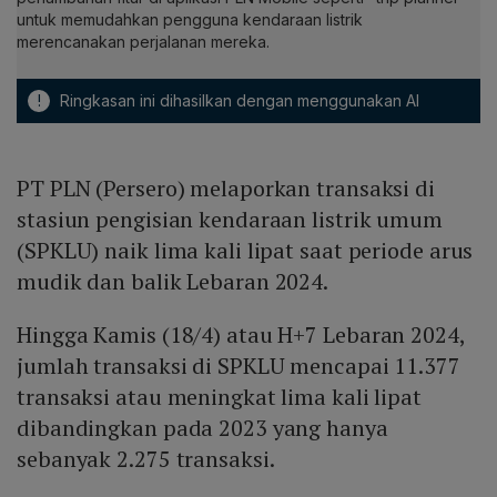
untuk memudahkan pengguna kendaraan listrik
merencanakan perjalanan mereka.
!
Ringkasan ini dihasilkan dengan menggunakan AI
PT PLN (Persero) melaporkan transaksi di
stasiun pengisian kendaraan listrik umum
(SPKLU) naik lima kali lipat saat periode arus
mudik dan balik Lebaran 2024.
Hingga Kamis (18/4) atau H+7 Lebaran 2024,
jumlah transaksi di SPKLU mencapai 11.377
transaksi atau meningkat lima kali lipat
dibandingkan pada 2023 yang hanya
sebanyak 2.275 transaksi.