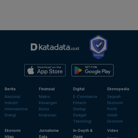
Berita
Finansial
Digital
Ekonopedia
Nasional
Makro
E-Commerce
Sejarah
Industri
Keuangan
Fintech
Ekonomi
Internasional
Bursa
Startup
Profil
Energi
Korporasi
Gadget
Istilah
Teknologi
Ekonomi
Ekonomi
Jurnalisme
In-Depth &
Video
Hijau
Data
Opini