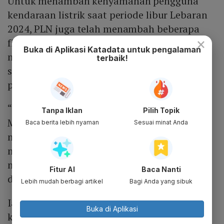
Untuk menambah kenyamanan pengguna
kendaraan listrik saat periode libur Lebaran
2024, PLN juga telah menambah beberapa
×
fitur pada aplikasi PLN Mobile sehingga
Buka di Aplikasi Katadata untuk pengalaman
masyarakat pengguna kendaraan listrik
terbaik!
semakin nyaman dalam melakukan
perjalanan jarak jauh.
“Kami hadirkan fitur trip planner di PLN
Tanpa Iklan
Pilih Topik
Mobile. Saudara-saudara kita jadi bisa
Baca berita lebih nyaman
Sesuai minat Anda
membuat rencana perjalanan jarak jauh
menggunakan kendaraan listrik sehingga
mereka tidak khawatir dalam menentukan
Fitur AI
Baca Nanti
dan mencari lokasi SPKLU,” ujar Darmawan.
Lebih mudah berbagi artikel
Bagi Anda yang sibuk
Ia juga memprediksi bahwa pengguna
Buka di Aplikasi
kendaraan listrik akan terus meningkat.