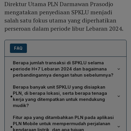
Direktur Utama PLN Darmawan Prasodjo
mengatakan penyediaan SPKLU menjadi
salah satu fokus utama yang diperhatikan
perseroan dalam periode libur Lebaran 2024.
FAQ
Berapa jumlah transaksi di SPKLU selama
•
periode H+7 Lebaran 2024 dan bagaimana
perbandingannya dengan tahun sebelumnya?
Hingga H+7 Lebaran 2024, tercatat 11.377 transaksi di
Berapa banyak unit SPKLU yang disiapkan
SPKLU, meningkat lima kali lipat dibandingkan 2023
PLN, di berapa lokasi, serta berapa tenaga
•
yang hanya 2.275 transaksi.
kerja yang ditempatkan untuk mendukung
mudik?
PLN menyiagakan 1.299 unit SPKLU yang tersebar di
Fitur apa yang ditambahkan PLN pada aplikasi
879 lokasi. Selama masa mudik, lebih dari 3.500
PLN Mobile untuk mempermudah perjalanan
•
petugas ditempatkan di SPKLU untuk membantu
kendaraan listrik, dan apa tujuan