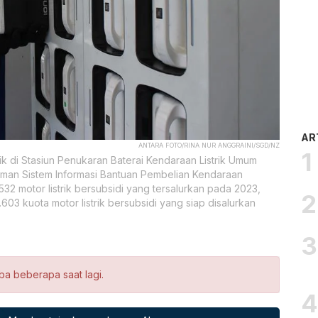
AR
ANTARA FOTO/RINA NUR ANGGRAINI/SGD/NZ
k di Stasiun Penukaran Baterai Kendaraan Listrik Umum
Laman Sistem Informasi Bantuan Pembelian Kendaraan
32 motor listrik bersubsidi yang tersalurkan pada 2023,
3 kuota motor listrik bersubsidi yang siap disalurkan
ba beberapa saat lagi.