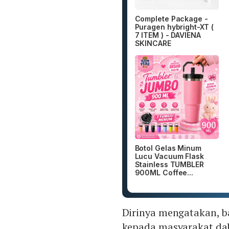
Complete Package -
Puragen hybright-XT (
7 ITEM ) - DAVIENA
SKINCARE
Botol Gelas Minum
Lucu Vacuum Flask
Stainless TUMBLER
900ML Coffee...
Dirinya mengatakan, b
kepada masyarakat da