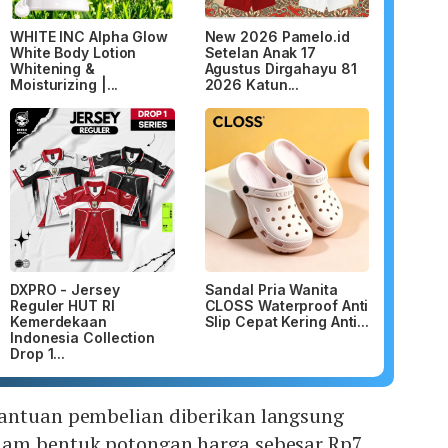
WHITE INC Alpha Glow
New 2026 Pamelo.id
White Body Lotion
Setelan Anak 17
Whitening &
Agustus Dirgahayu 81
Moisturizing |...
2026 Katun...
DXPRO - Jersey
Sandal Pria Wanita
Reguler HUT RI
CLOSS Waterproof Anti
Kemerdekaan
Slip Cepat Kering Anti...
Indonesia Collection
Drop 1...
antuan pembelian diberikan langsung
lam bentuk potongan harga sebesar Rp7