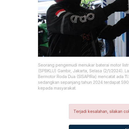
Seorang pengemudi menukar baterai motor listri
(SPBKLU) Gambir, Jakarta, Selasa (2/1/2024). 
Bermotor Roda Dua (SISAPIRa) mencatat ada 11.5
sedangkan sepanjang tahun 2024 terdapat 590.60
kepada masyarakat.
Terjadi kesalahan, silakan co